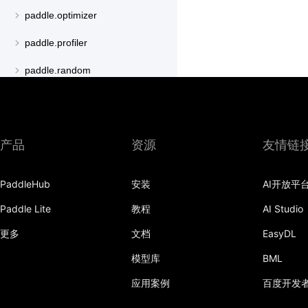
paddle.optimizer
paddle.profiler
paddle.random
paddle.regularizer
paddle.signal
产品
资源
友情链
paddle.sparse
paddle.special
PaddleHub
安装
AI开放平
paddle.static
Paddle Lite
教程
AI Studio
更多
文档
EasyDL
paddle.sysconfig
模型库
BML
paddle.text
应用案例
百度开发
paddle.utils