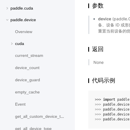
参数
paddle.cuda
device
(paddle.
paddle.device
备、设备 ID 或
重置当前设备的统
Overview
cuda
返回
current_stream
None
device_count
代码示例
device_guard
empty_cache
>>> 
import
paddle
Event
>>> 
paddle
.
device
>>> 
paddle
.
device
>>> 
paddle
.
device
get_all_custom_device_type
>>> 
paddle
.
device
get_all_device_type