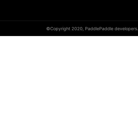
paddle.version
paddle.vision
©Copyright 2020, PaddlePaddle developers