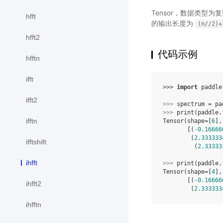
Tensor，数据类型
hfft
的输出长度为
(n//2)+
hfft2
代码示例
hfftn
ifft
>>> 
import
paddle
ifft2
>>> 
spectrum
=
pa
>>> 
print
(
paddle
.
ifftn
Tensor(shape=[
6
],
       [(
-0.16666
        (
2.333333
ifftshift
         (
2.33333
ihfft
>>> 
print
(
paddle
.
Tensor(shape=[
4
],
       [(
-0.16666
ihfft2
        (
2.333333
ihfftn