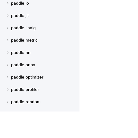
paddle.io
paddle.jit
paddle.linalg
paddle.metric
paddle.nn
paddle.onnx
paddle.optimizer
paddle.profiler
paddle.random
paddle.regularizer
paddle.signal