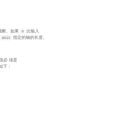
被截断。如果
比输入
n
由
指定的轴的长度。
axis
值必 须是
 如下：