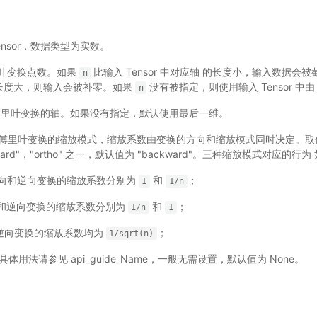
入 Tensor，数据类型为实数。
 傅里叶变换点数。如果
比输入 Tensor 中对应轴 的长度小，输入数据会
n
轴的长度大，则输入会被补零。如果
没有被指定，则使用输入 Tensor 中
n
 - 傅里叶变换的轴。如果没有指定，默认使用最后一维。
) - 傅里叶变换的缩放模式，缩放系数由变换的方向和缩放模式同时决定。取
ckward"，"ortho" 之一，默认值为 "backward"。三种缩放模式对应的行为
"：正向和逆向变换的缩放系数分别为
和
；
1
1/n
：正向和逆向变换的缩放系数分别为
和
；
1/n
1
向和逆向变换的缩放系数均为
；
1/sqrt(n)
 - 具体用法请参见
api_guide_Name
，一般无需设置，默认值为 None。