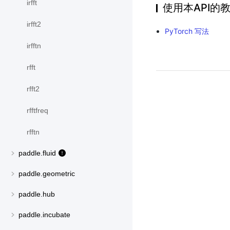
irfft
使用本API的
irfft2
PyTorch 写法
irfftn
rfft
rfft2
rfftfreq
rfftn
paddle.fluid
paddle.geometric
paddle.hub
paddle.incubate