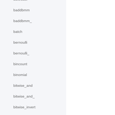
baddbmm
baddbmm_
batch
bernoulli
bernoulli_
bincount
binomial
bitwise_and
bitwise_and_
bitwise_invert