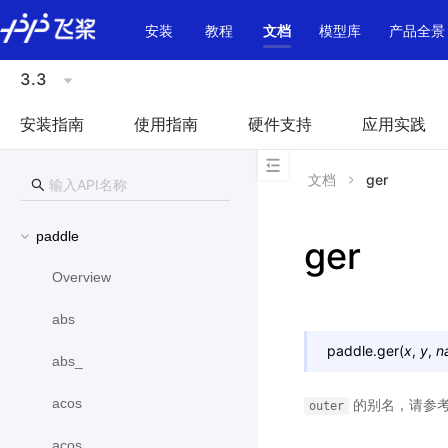
\u200E
安装
教程
文档
模型库
产品全景
3.3
安装指南
使用指南
硬件支持
应用实践
文档
ger
paddle
ger
Overview
abs
paddle.
ger
(
x
,
y
,
n
abs_
acos
的别名，请参
outer
acos_