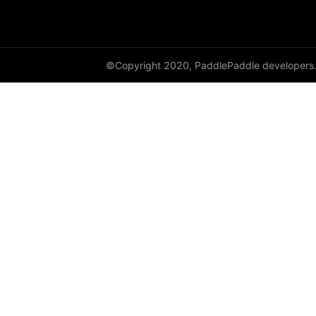
cauchy_
cdist
©Copyright 2020, PaddlePaddle developers
ceil
ceil_
chunk
clamp
clip_
clone
column_stack
combinations