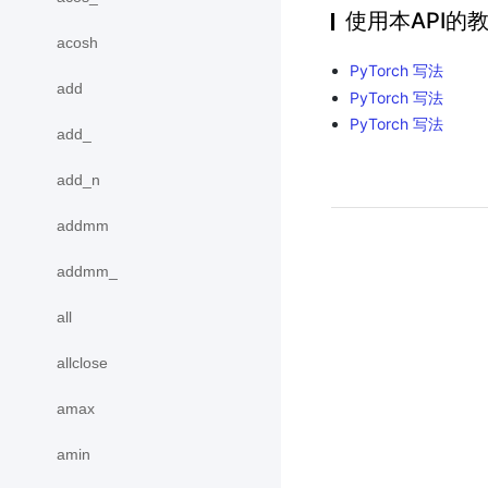
使用本API的
acosh
PyTorch 写法
add
PyTorch 写法
PyTorch 写法
add_
add_n
addmm
addmm_
all
allclose
amax
amin