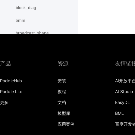
block_diag
bmm
broadcast_shape
broadcast_shapes
broadcast_tensors
产品
资源
友情链
broadcast_to
PaddleHub
安装
AI开放平
bucketize
Paddle Lite
教程
AI Studio
cartesian_prod
更多
文档
EasyDL
cast
模型库
BML
cast_
应用案例
百度开发
cat