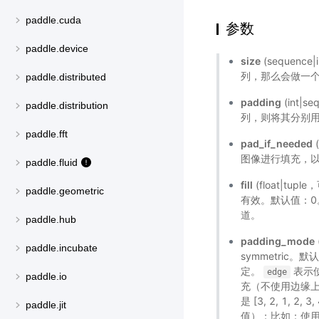
paddle.cuda
参数
paddle.device
size
(sequenc
列，那么会做一个方形
paddle.distributed
padding
(int
paddle.distribution
列，则将其分别用
paddle.fft
pad_if_needed
图像进行填充，以
paddle.fluid
fill
(float|tup
paddle.geometric
有效。默认值：0
道。
paddle.hub
padding_mode
paddle.incubate
symmetric。默
定。
表示
edge
paddle.io
充（不使用边缘上的
是 [3, 2, 1, 2, 3,
paddle.jit
值）；比如：使用该模式对