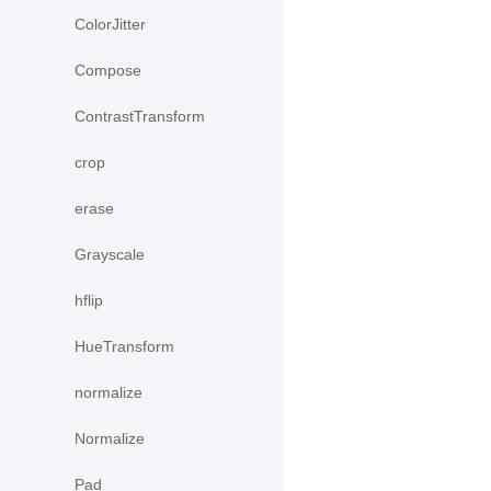
ColorJitter
Compose
ContrastTransform
crop
erase
Grayscale
hflip
HueTransform
normalize
Normalize
Pad