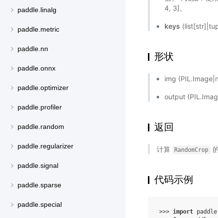
4, 3]。
paddle.linalg
keys
(list[str]|
paddle.metric
paddle.nn
形状
paddle.onnx
img (PIL.Ima
paddle.optimizer
output (PIL.I
paddle.profiler
返回
paddle.random
paddle.regularizer
计算
的
RandomCrop
paddle.signal
代码示例
paddle.sparse
paddle.special
>>> 
import
paddle