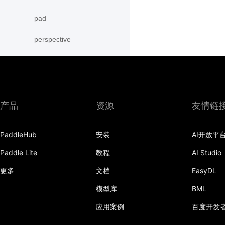
pad
perspective
RandomAffine
RandomCrop
RandomErasing
产品
资源
友情链
RandomHorizontalFlip
PaddleHub
安装
AI开放平
RandomPerspective
Paddle Lite
教程
AI Studio
RandomResizedCrop
更多
文档
EasyDL
RandomRotation
模型库
BML
应用案例
百度开发
RandomVerticalFlip