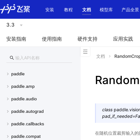
\u200E
安装
教程
文档
模型库
产品全景
3.3
安装指南
使用指南
硬件支持
应用实践
文档
RandomCro
paddle
Random
paddle.amp
paddle.audio
class
paddle.visio
paddle.autograd
pad_if_needed
=
Fa
paddle.callbacks
在随机位置裁剪输入的
paddle.compat