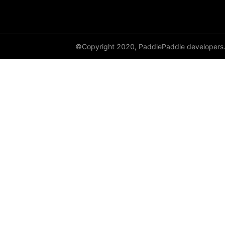
Resize
resize
rotate
©Copyright 2020, PaddlePaddle developers
SaturationTransform
to_grayscale
to_tensor
ToTensor
Transpose
vflip