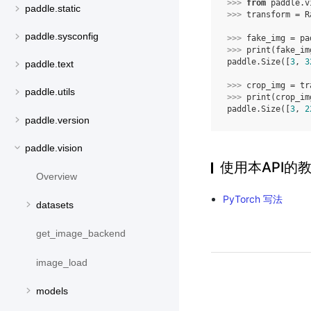
>>> 
from
paddle.v
paddle.static
>>> 
transform
=
R
paddle.sysconfig
>>> 
fake_img
=
pa
>>> 
print
(
fake_im
paddle.Size([
3
, 
3
paddle.text
>>> 
crop_img
=
tr
paddle.utils
>>> 
print
(
crop_im
paddle.Size([
3
, 
2
paddle.version
paddle.vision
使用本API的
Overview
PyTorch 写法
datasets
get_image_backend
image_load
models