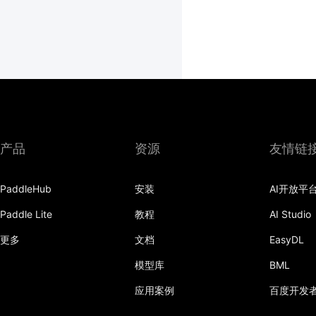
产品
资源
友情链
PaddleHub
安装
AI开放平
Paddle Lite
教程
AI Studio
更多
文档
EasyDL
模型库
BML
应用案例
百度开发