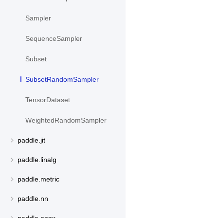
Sampler
SequenceSampler
Subset
SubsetRandomSampler
TensorDataset
WeightedRandomSampler
paddle.jit
paddle.linalg
paddle.metric
paddle.nn