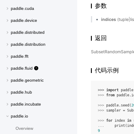
参数
paddle.cuda
indices
(tuple
paddle.device
paddle.distributed
返回
paddle.distribution
SubsetRandomS
paddle.fft
paddle.fluid
代码示例
paddle.geometric
>>> 
import
paddle
paddle.hub
>>> 
from
paddle.i
paddle.incubate
>>> 
paddle
.
seed
(
2
>>> 
sampler
=
Sub
paddle.io
>>> 
for
index
in
... 
print
(
ind
Overview
9