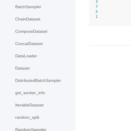
3
BatchSampler
7
5
1
ChainDataset
ComposeDataset
ConcatDataset
DataLoader
Dataset
DistributedBatchSampler
get_worker_info
IterableDataset
random_split
RandomSampler