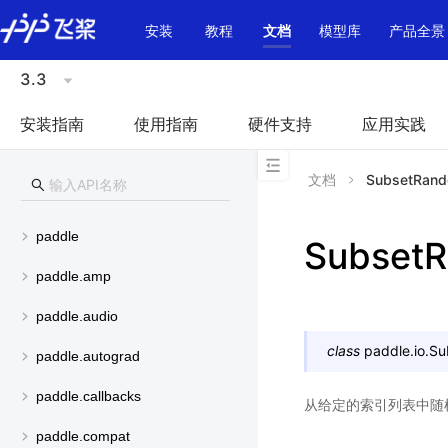
\u200E
安装
教程
文档
模型库
产品全景
3.3
安装指南
使用指南
硬件支持
应用实践
文档
SubsetRand
paddle
Subset
paddle.amp
paddle.audio
class
paddle.io.
Su
paddle.autograd
paddle.callbacks
从给定的索引列表中随
paddle.compat