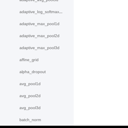
adaptive_log_softmax_with_loss
adaptive_max_pool1d
adaptive_max_pool2d
adaptive_max_pool3d
affine_grid
alpha_dropout
avg_pool1d
avg_pool2d
avg_pool3d
batch_norm