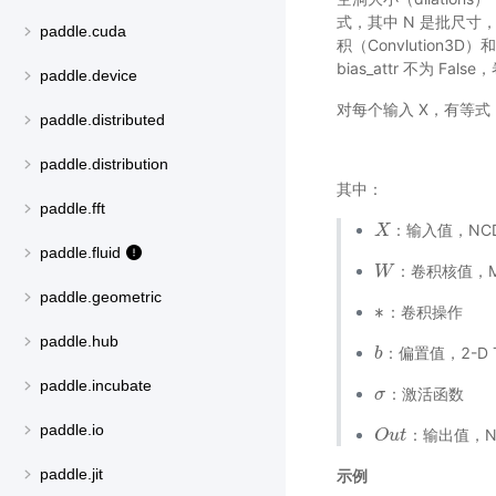
式，其中 N 是批尺寸
paddle.cuda
积（Convlution3
bias_attr 不为 F
paddle.device
对每个输入 X，有等式
paddle.distributed
paddle.distribution
其中：
paddle.fft
：输入值，NCDH
X
X
paddle.fluid
：卷积核值，MC
W
W
paddle.geometric
∗
：卷积操作
∗
paddle.hub
：偏置值，2-D 
b
b
paddle.incubate
：激活函数
σ
σ
paddle.io
：输出值，NC
O
O
u
u
t
t
paddle.jit
示例