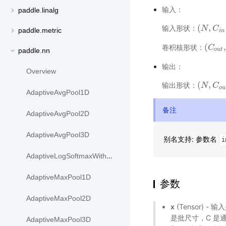
输入：
paddle.linalg
(
,
输入形状：
(
N
N
,
C
i
C
n
,
D
paddle.metric
i
n
(
卷积核形状：
(
C
C
o
u
t
,
paddle.nn
o
u
t
输出：
Overview
(
,
输出形状：
(
N
N
,
C
o
C
u
t
,
o
u
AdaptiveAvgPool1D
备注
AdaptiveAvgPool2D
AdaptiveAvgPool3D
别名支持: 参数名
i
AdaptiveLogSoftmaxWithLoss
AdaptiveMaxPool1D
参数
AdaptiveMaxPool2D
x
(Tensor) -
是批尺寸，C 是
AdaptiveMaxPool3D