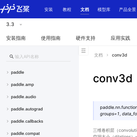
\u200E
安装
教程
文档
模型库
产品全景
3.3
安装指南
使用指南
硬件支持
应用实践
文档
conv3d
paddle
conv3d
paddle.amp
paddle.audio
paddle.nn.function
paddle.autograd
groups
=
1
,
data_f
paddle.callbacks
三维卷积层（convolut
paddle.compat
空洞大小（dilatio