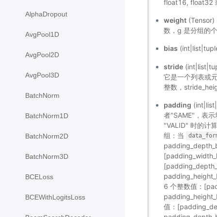
float16, float
AlphaDropout
weight
(Tensor
数，g 是分组的
AvgPool1D
bias
(int|list
AvgPool2D
stride
(int|l
AvgPool3D
它是一个列表或元组，
整数，stride_hei
BatchNorm
padding
(int|
者"SAME"，
BatchNorm1D
"VALID" 时
组：当
BatchNorm2D
data_for
padding_depth_b
[padding_width_
BatchNorm3D
[padding_depth_
padding_height_
BCELoss
6 个整数值：[paddin
padding_height
BCEWithLogitsLoss
值：[padding_dep
padding_depth_b