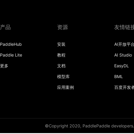
bilinear
binary_cross_entropy
产品
资源
友情链
binary_cross_entropy_with_logits
celu
PaddleHub
安装
AI开放平
channel_shuffle
Paddle Lite
教程
AI Studio
更多
文档
EasyDL
class_center_sample
模型库
BML
conv1d
应用案例
百度开发
conv1d_transpose
conv2d
conv2d_transpose
©Copyright 2020, PaddlePaddle developers
conv3d