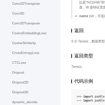
以是"NCDHW"
Conv2DTranspose
度，W 是特征宽度
Conv3D
name
(str，可
Conv3DTranspose
返回
CosineEmbeddingLoss
5-D Tensor，数据类
CosineSimilarity
CrossEntropyLoss
返回类型
CTCLoss
Tensor。
Dropout
代码示例
Dropout2D
Dropout3D
>>> 
import
paddle
>>> 
import
paddle
dynamic_decode