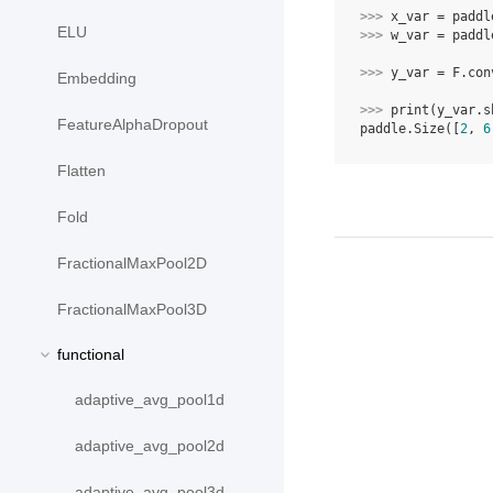
>>> 
x_var
=
paddl
ELU
>>> 
w_var
=
paddl
>>> 
y_var
=
F
.
con
Embedding
>>> 
print
(
y_var
.
s
FeatureAlphaDropout
paddle.Size([
2
, 
6
Flatten
Fold
FractionalMaxPool2D
FractionalMaxPool3D
functional
adaptive_avg_pool1d
adaptive_avg_pool2d
adaptive_avg_pool3d