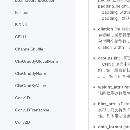
BeamSearchDecoder
padding_height_
= padding_wid
Bilinear
= padding。
BiRNN
dilation
(int|
卷积时，感受野
CELU
包含两个整型数：（dila
dilation_width
ChannelShuffle
groups
(int，
ClipGradByGlobalNorm
（CNN）论文中
组，第一组卷积
ClipGradByNorm
……，第 n 组卷
ClipGradByValue
weight_attr
(P
认的权重参数属
Conv1D
bias_attr
（Par
类型，只支持为 
Conv1DTranspose
性。具体用法请
Conv2D
data_format
(s