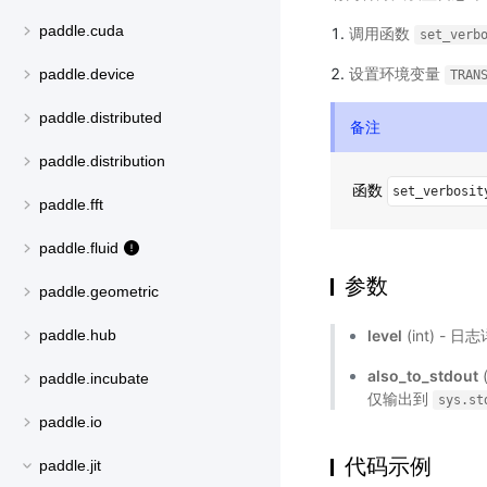
paddle.cuda
调用函数
set_verb
设置环境变量
paddle.device
TRAN
paddle.distributed
备注
paddle.distribution
函数
set_verbosit
paddle.fft
paddle.fluid
参数
paddle.geometric
level
(int) 
paddle.hub
also_to_stdout
paddle.incubate
仅输出到
sys.st
paddle.io
代码示例
paddle.jit