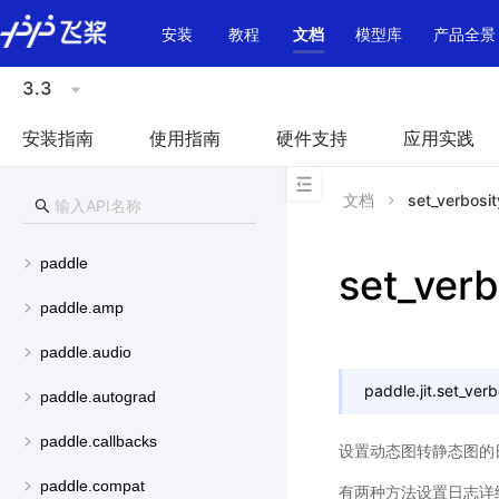
\u200E
安装
教程
文档
模型库
产品全景
3.3
安装指南
使用指南
硬件支持
应用实践
文档
set_verbosit
paddle
set_verb
paddle.amp
paddle.audio
paddle.jit.
set_verb
paddle.autograd
paddle.callbacks
设置动态图转静态图的
paddle.compat
有两种方法设置日志详