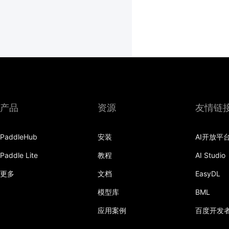
产品
资源
友情链
PaddleHub
安装
AI开放平
Paddle Lite
教程
AI Studio
更多
文档
EasyDL
模型库
BML
应用案例
百度开发