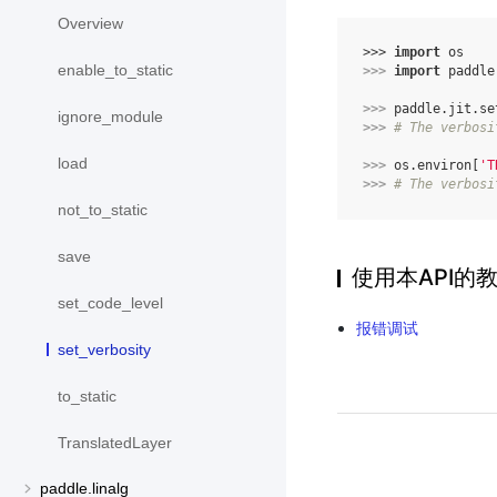
Overview
>>> 
import
os
enable_to_static
>>> 
import
paddle
>>> 
paddle
.
jit
.
se
ignore_module
>>> 
# The verbosi
load
>>> 
os
.
environ
[
'T
>>> 
# The verbosi
not_to_static
save
使用本API的
set_code_level
报错调试
set_verbosity
to_static
TranslatedLayer
paddle.linalg