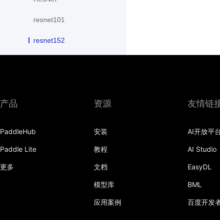
resnet101
resnet152
resnet18
resnet34
resnet50
产品
资源
友情链
resnext101_32x4d
PaddleHub
安装
AI开放平
resnext101_64x4d
Paddle Lite
教程
AI Studio
resnext152_32x4d
更多
文档
EasyDL
模型库
BML
resnext152_64x4d
应用案例
百度开发
resnext50_32x4d