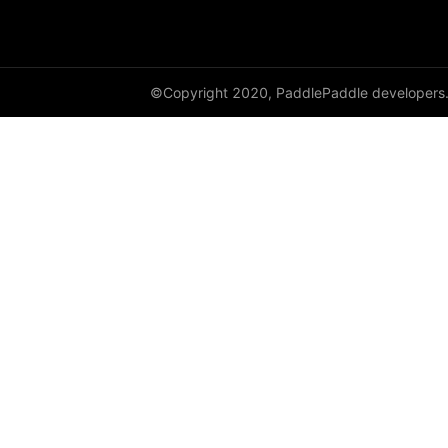
resnext50_64x4d
shufflenet_v2_swish
©Copyright 2020, PaddlePaddle developers
shufflenet_v2_x0_25
shufflenet_v2_x0_33
shufflenet_v2_x0_5
shufflenet_v2_x1_0
shufflenet_v2_x1_5
shufflenet_v2_x2_0
ShuffleNetV2
SqueezeNet
squeezenet1_0