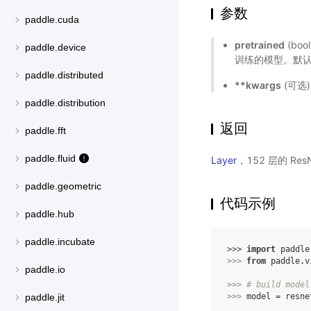
参数
paddle.cuda
pretrained
(bo
paddle.device
训练的模型。默认值
paddle.distributed
**kwargs
(可选
paddle.distribution
返回
paddle.fft
paddle.fluid
Layer
，152 层的 Re
paddle.geometric
代码示例
paddle.hub
paddle.incubate
>>> 
import
paddle
>>> 
from
paddle.v
paddle.io
>>> 
# build model
>>> 
model
=
resne
paddle.jit