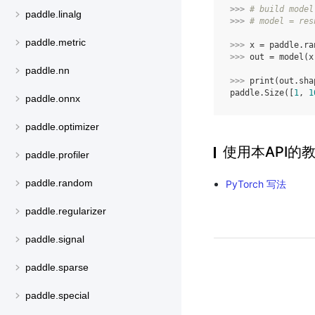
>>> 
# build model
paddle.linalg
>>> 
# model = res
paddle.metric
>>> 
x
=
paddle
.
ra
>>> 
out
=
model
(
x
paddle.nn
>>> 
print
(
out
.
sha
paddle.Size([
1
, 
1
paddle.onnx
paddle.optimizer
使用本API的
paddle.profiler
paddle.random
PyTorch 写法
paddle.regularizer
paddle.signal
paddle.sparse
paddle.special