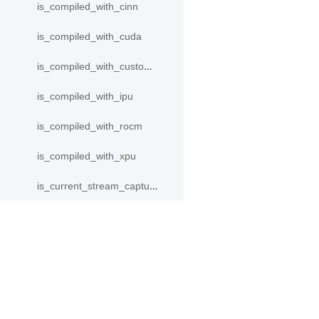
is_compiled_with_cinn
is_compiled_with_cuda
is_compiled_with_custom_device
is_compiled_with_ipu
is_compiled_with_rocm
is_compiled_with_xpu
is_current_stream_capturing
max_memory_allocated
max_memory_reserved
产品
资源
memory_allocated
memory_reserved
PaddleHub
安装