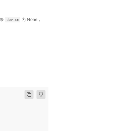
如果
为 None，
device