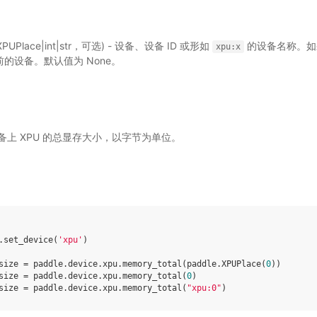
.XPUPlace|int|str，可选) - 设备、设备 ID 或形如
的设备名称。
xpu:x
的设备。默认值为 None。
上 XPU 的总显存大小，以字节为单位。
.
set_device
(
'xpu'
)
size
=
paddle
.
device
.
xpu
.
memory_total
(
paddle
.
XPUPlace
(
0
))
size
=
paddle
.
device
.
xpu
.
memory_total
(
0
)
size
=
paddle
.
device
.
xpu
.
memory_total
(
"xpu:0"
)