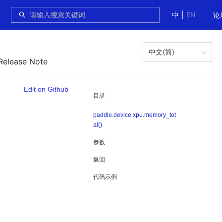
中
|
EN
论
中文(简)
Release Note
Edit on Github
目录
paddle.device.xpu.memory_tot
al()
参数
返回
代码示例