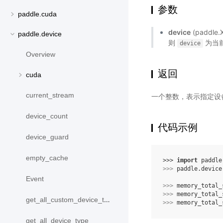
参数
paddle.cuda
device
(paddle
paddle.device
则
为当前
device
Overview
返回
cuda
current_stream
一个整数，表示指定设备
device_count
代码示例
device_guard
empty_cache
>>> 
import
paddle
>>> 
paddle
.
device
Event
>>> 
memory_total_
>>> 
memory_total_
get_all_custom_device_type
>>> 
memory_total_
get_all_device_type