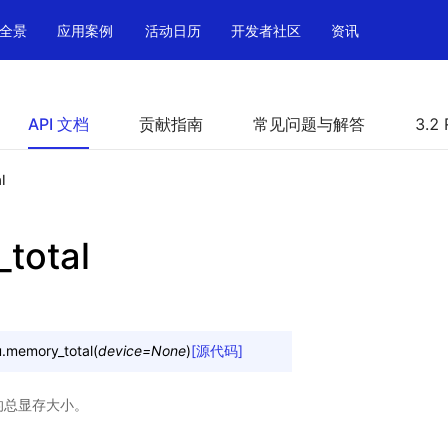
全景
应用案例
活动日历
开发者社区
资讯
API 文档
贡献指南
常见问题与解答
3.2 
l
total
.
memory_total
(
device
=
None
)
[源代码]
 的总显存大小。