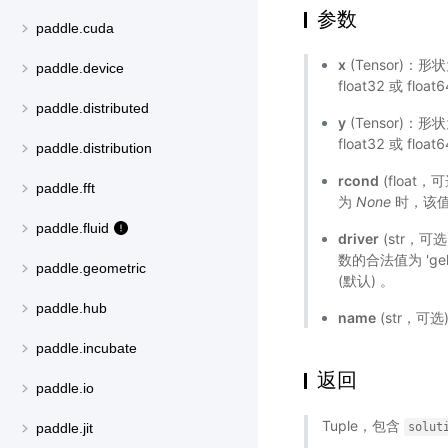
参数
paddle.cuda
x
(Tensor)：形
paddle.device
float32 或 float
paddle.distributed
y
(Tensor)：形
float32 或 float
paddle.distribution
rcond
(float
paddle.fft
为
None
时，该
paddle.fluid
driver
(str，可
数的合法值为 'gels
paddle.geometric
(默认) 。
paddle.hub
name
(str，可
paddle.incubate
返回
paddle.io
Tuple，包含
solut
paddle.jit