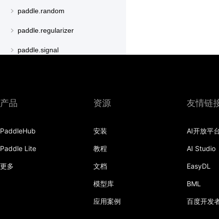
paddle.random
paddle.regularizer
paddle.signal
paddle.sparse
paddle.special
产品
资源
友情链
paddle.static
paddle.sysconfig
PaddleHub
安装
AI开放平
paddle.text
Paddle Lite
教程
AI Studio
更多
文档
EasyDL
paddle.utils
模型库
BML
paddle.version
应用案例
百度开发
paddle.vision