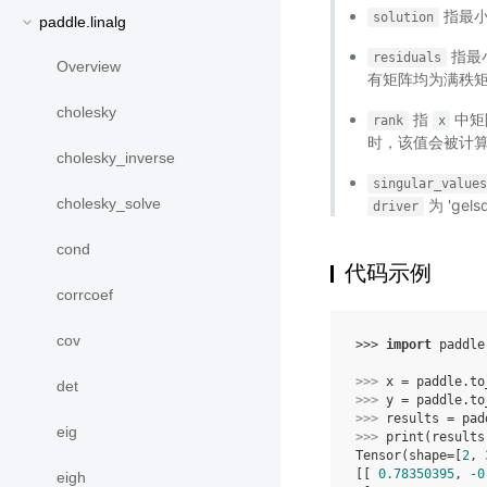
指最
solution
paddle.linalg
指最
residuals
Overview
有矩阵均为满秩矩
cholesky
指
中矩
rank
x
时，该值会被计算，
cholesky_inverse
singular_value
cholesky_solve
为 'gel
driver
cond
代码示例
corrcoef
cov
>>> 
import
paddle
>>> 
x
=
paddle
.
to
det
>>> 
y
=
paddle
.
to
>>> 
results
=
pad
eig
>>> 
print
(
results
Tensor(shape=[
2
, 
[[ 
0.78350395
, 
-0
eigh