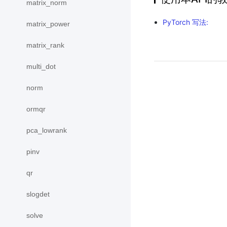
matrix_norm
PyTorch 写法:
matrix_power
matrix_rank
multi_dot
norm
ormqr
pca_lowrank
pinv
qr
slogdet
solve