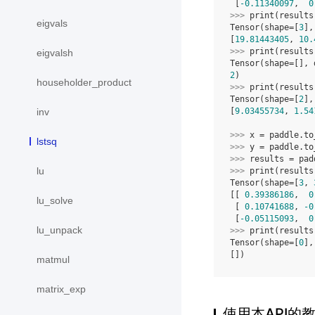
 [
-0.11340097
,  
0
>>> 
print
(
results
eigvals
Tensor(shape=[
3
],
[
19.81443405
, 
10.
>>> 
print
(
results
eigvalsh
Tensor(shape=[], 
2
)
householder_product
>>> 
print
(
results
Tensor(shape=[
2
],
[
9.03455734
, 
1.54
inv
>>> 
x
=
paddle
.
to
lstsq
>>> 
y
=
paddle
.
to
>>> 
results
=
pad
lu
>>> 
print
(
results
Tensor(shape=[
3
, 
[[ 
0.39386186
,  
0
lu_solve
 [ 
0.10741688
, 
-0
 [
-0.05115093
,  
0
lu_unpack
>>> 
print
(
results
Tensor(shape=[
0
],
[])
matmul
matrix_exp
使用本API的