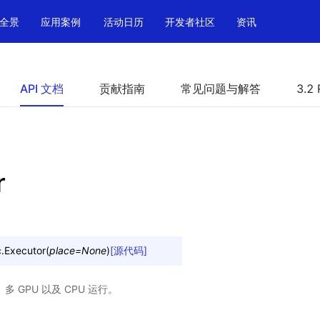
全景
应用案例
活动日历
开发者社区
资讯
API 文档
贡献指南
常见问题与解答
3.2 
r
.
Executor
(
place
=
None
)
[源代码]
U、多 GPU 以及 CPU 运行。