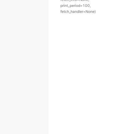
print_period=100,
fetch_handler=None)