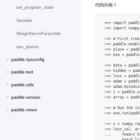
代码示例 1
set_program_state
Variable
 >>> import paddl
 >
>> import numpy
WeightNormParamAttr
 >
>> # First crea
 >
>> paddle.enabl
xpu_places
 >
>> place = padd
 >
>> exe = paddle
paddle.sysconfig
 >
>> data = paddl
 >
>> hidden = pad
paddle.text
 >
>> loss = paddl
 >
>> adam = paddl
paddle.utils
 >
>> adam.minimiz
 >
>> i = paddle.z
paddle.version
 >
>> array = padd
 >
>> # Run the st
paddle.vision
 >
>> exe.run(padd
 >
>> x = numpy.ra
 >
>> loss_val, ar
 ...     feed={'X
 ...     fetch_li