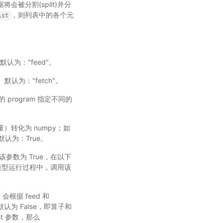
据将会被分割(split)并分
，则列表中的各个元
ist
。默认为："feed"。
。默认为："fetch"。
 program 指定不同的
变量）转化为 numpy；如
。默认为：True。
果该参数为 True，在以下
模型运行过程中，调用该
会根据 feed 和
。默认为 False，即算子和
ist 参数，那么