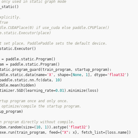
 only used in static graph mode
_static
()
xplicitly.
True
dle.CUDAPlace(0) if use_cuda else paddle.CPUPlace()
e.static.Executor(place)
t set place, PaddlePaddle sets the default device.
static
.
Executor
()
=
paddle
.
static
.
Program
()
am
=
paddle
.
static
.
Program
()
tatic
.
program_guard
(
train_program
,
startup_program
):
ddle
.
static
.
data
(
name
=
'X'
,
shape
=
[
None
,
1
],
dtype
=
'float32'
)
paddle
.
static
.
nn
.
fc
(
data
,
10
)
ddle
.
mean
(
hidden
)
timizer
.
SGD
(
learning_rate
=
0.01
)
.
minimize
(
loss
)
rtup program once and only once.
 optimize/compile the startup program.
up_program
)
n program directly without compile.
dom
.
random
(
size
=
(
10
,
1
))
.
astype
(
'float32'
)
exe
.
run
(
train_program
,
feed
=
{
"X"
:
x
},
fetch_list
=
[
loss
.
name
])