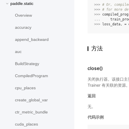
paddle.static
>>> 
# Or, compile
>>> 
# for more de
>>> 
compiled_prog
Overview
... 
train_pro
>>> 
loss_data
,
=
accuracy
append_backward
方法
auc
BuildStrategy
close()
CompiledProgram
关闭执行器。该接口主要
Trainer 有关联的资源
cpu_places
返回
create_global_var
无。
ctr_metric_bundle
代码示例
cuda_places