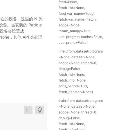
feed=None,
fetch_list=None,
feed_var_name='feed',
r 执行所在的设备，这里的 N 为
fetch_var_name='fetch',
设备。当安装的 Paddle
scope=None,
运行设备会设置成
return_numpy=True,
None，其他 API 会处理
use_program_cache=False,
use_prune=False)
infer_from_dataset(program
=None, dataset=None,
scope=None, thread=0,
debug=False,
fetch_list=None,
fetch_info=None,
print_period=100,
fetch_handler=None)
train_from_dataset(program
=None, dataset=None,
scope=None, thread=0,
debug=False,
fetch_list=None,
fetch_info=None,