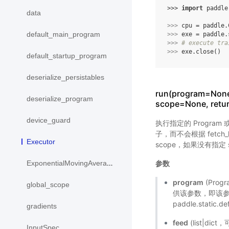
>>> 
import
paddle
data
>>> 
cpu
=
paddle
.
default_main_program
>>> 
exe
=
paddle
.
>>> 
# execute tra
>>> 
exe
.
close
()
default_startup_program
deserialize_persistables
run(program=None,
deserialize_program
scope=None, retu
device_guard
执行指定的 Program 
子，而不会根据 fetch_
Executor
scope，如果没有指定 sco
参数
ExponentialMovingAverage
program
(Prog
global_scope
供该参数，即该参数
paddle.static
gradients
feed
(list|d
InputSpec