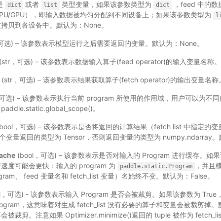
是
或者
类型变量，如果该参数类型为
，feed 中的数
dict
list
dict
PU/GPU），即输入数据被均匀分配到不同设备上；如果该参数类型为
l
拷贝到各设备中。默认为：None。
t，可选) – 该参数表示模型运行之后需要返回的变量。默认为：None。
(str，可选) – 该参数表示数据输入算子(feed operator)的输入变量名称
(str，可选) – 该参数表示结果获取算子(fetch operator)的输出变量名称
，可选) – 该参数表示执行当前 program 所使用的作用域，用户可以为不同的
e.static.global_scope()。
bool，可选) – 该参数表示是否将返回的计算结果（fetch list 中指定的
每个变量返回的类型为 Tensor，否则返回变量的类型为 numpy.ndarray
ache
(bool，可选) – 该参数表示是否对输入的 Program 进行缓存。如
度可能会更快：输入的 program 为
，并且
paddle.static.Program
am、 feed 变量名和 fetch_list 变量）名始终不变。默认为：False。
ol，可选) - 该参数表示输入 Program 是否会被裁剪。如果该参数为 True，
裁剪 Program，这意味着对生成 fetch_list 没有必要的算子和变量会被裁剪掉
剪。注意如果 Optimizer.minimize()返回的 tuple 被作为 fetch_l