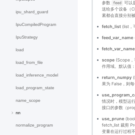
参数
可以
feed
送给多个设备（C
ipu_shard_guard
素都会直接分别被
IpuCompiledProgram
fetch_list
(lis
IpuStrategy
feed_var_name
fetch_var_name
load
scope
(Scope
load_from_file
作用域。默认值：paddl
load_inference_model
return_numpy
(
果为 False，则
load_program_state
use_program_c
name_scope
情况时，模型运行速
接口的参数（progr
nn
use_prune
(bo
fetch_list 
normalize_program
变量在运行过程不会被裁