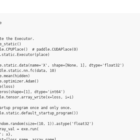
e
te the Executor.
e_static()
le.CPUPlace()  # paddle.CUDAPlace(0)
.static.Executor(place)
e.static.data(name='X', shape=[None, 1], dtype='float32')
dle.static.nn.fc(data, 10)
e.mean(hidden)
e.optimizer.Adam()
e(loss)
eros(shape=[1], dtype='int64')
le.tensor.array_write(x=loss, i=i)
artup program once and only once.
le.static.default_startup_program())
ndom.random(size=(10, 1)).astype('float32')
ray_val = exe.run(
': x},
st=[loss.name, array.name]