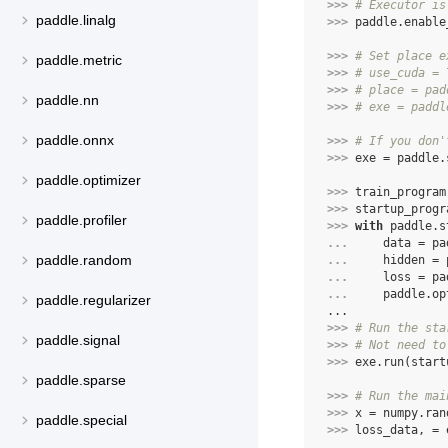
>>> 
# Executor is
paddle.linalg
>>> 
paddle
.
enable
>>> 
# Set place e
paddle.metric
>>> 
# use_cuda = 
>>> 
# place = pad
paddle.nn
>>> 
# exe = paddl
paddle.onnx
>>> 
# If you don'
>>> 
exe
=
paddle
.
paddle.optimizer
>>> 
train_program
>>> 
startup_progr
paddle.profiler
>>> 
with
paddle
.
s
... 
data
=
pa
paddle.random
... 
hidden
=
... 
loss
=
pa
... 
paddle
.
op
paddle.regularizer
...
>>> 
# Run the sta
paddle.signal
>>> 
# Not need to
>>> 
exe
.
run
(
start
paddle.sparse
>>> 
# Run the mai
>>> 
x
=
numpy
.
ran
paddle.special
>>> 
loss_data
,
=