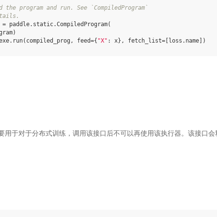
d the program and run. See `CompiledProgram`
tails.
=
paddle
.
static
.
CompiledProgram
(
gram
)
exe
.
run
(
compiled_prog
,
feed
=
{
"X"
:
x
},
fetch_list
=
[
loss
.
name
])
用于对于分布式训练，调用该接口后不可以再使用该执行器。该接口会释放在 
。