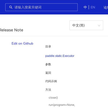
中
|
EN
论
中文(简)
Release Note
Edit on Github
目录
paddle.static.Executor
参数
返回
代码示例
方法
close()
run(program=None,