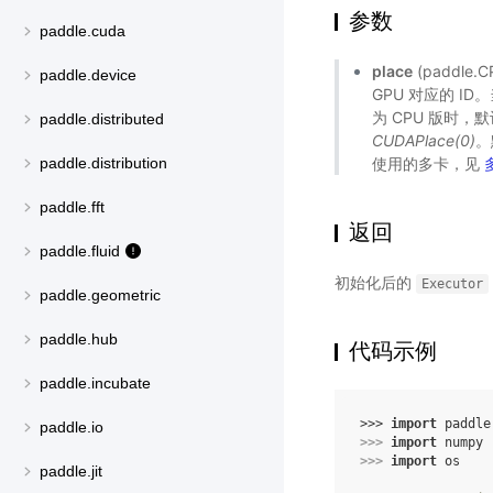
参数
paddle.cuda
place
(paddle.
paddle.device
GPU 对应的 I
为 CPU 版时
paddle.distributed
CUDAPlace(0)
。
使用的多卡，见
paddle.distribution
paddle.fft
返回
paddle.fluid
初始化后的
Executor
paddle.geometric
paddle.hub
代码示例
paddle.incubate
>>> 
import
paddle
paddle.io
>>> 
import
numpy
>>> 
import
os
paddle.jit