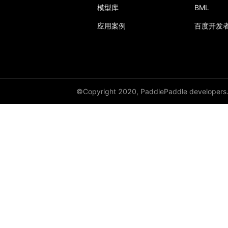
模型库
BML
conv3d_transpose
应用案例
百度开发
cosine_embedding_loss
cosine_similarity
cross_entropy
©Copyright 2020, PaddlePaddle developers
ctc_loss
dice_loss
dropout
dropout1d
dropout2d
dropout3d
elu