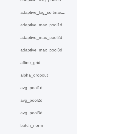
adaptive_log_softmax_with_loss
adaptive_max_pool1d
adaptive_max_pool2d
adaptive_max_pool3d
affine_grid
alpha_dropout
avg_pool1d
avg_pool2d
avg_pool3d
batch_norm