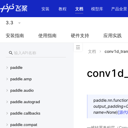
\u200E
安装
教程
文档
模型库
产品全景
3.3
安装指南
使用指南
硬件支持
应用实践
文档
conv1d_tra
paddle
conv1d_
paddle.amp
paddle.audio
paddle.nn.function
paddle.autograd
output_padding
=
name
=
None
)
[源代
paddle.callbacks
paddle.compat
一维转置卷积层（Convluti