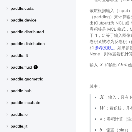
paddle.cuda
该层根据输入（input）
（padding）来计算输
paddle.device
出(Output)为 NCL
卷积核是 MCL 格式
paddle.distributed
于 1，C 等于输入
卷积又被称为反卷积（
paddle.distribution
和
参考文献_
。如果参数 
None，则转置卷积
paddle.fft
输入
和输出
函
X
X
O
O
u
u
t
t
paddle.fluid
paddle.geometric
其中：
paddle.hub
：输入，具有 NCL
X
X
paddle.incubate
：卷积核，具有 N
W
W
paddle.io
∗
：卷积计算（注
∗
paddle.jit
：偏置（bias），
b
b