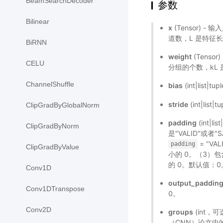
BeamSearchDecoder
参数
Bilinear
x
(Tensor) -
道数，L 是特征长度，数
BiRNN
weight
(Tensor
CELU
分组的个数，kL
ChannelShuffle
bias
(int|list
stride
(int|l
ClipGradByGlobalNorm
padding
(int|
ClipGradByNorm
是"VALID"或
= "V
padding
ClipGradByValue
小的 0。（3）
的 0。默认值：0
Conv1D
output_paddin
Conv1DTranspose
0。
Conv2D
groups
(int，
（CNN）论文中