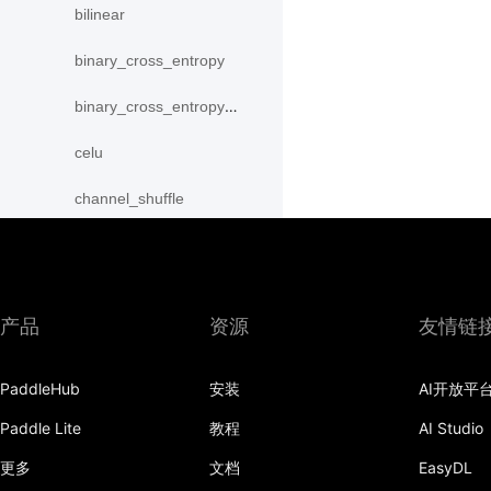
bilinear
binary_cross_entropy
binary_cross_entropy_with_logits
celu
channel_shuffle
class_center_sample
conv1d
产品
资源
友情链
conv1d_transpose
conv2d
PaddleHub
安装
AI开放平
Paddle Lite
教程
AI Studio
conv2d_transpose
更多
文档
EasyDL
conv3d