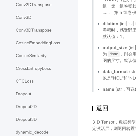
Conv2DTranspose
组，第一组卷积
……，第 n 组卷
Conv3D
dilation
(int|
卷积时，感受野
Conv3DTranspose
默认值：1。
CosineEmbeddingLoss
output_size
(i
为
，则会用 fi
None
CosineSimilarity
图的尺寸。默认
CrossEntropyLoss
data_format
(s
以是"NCL"和"
CTCLoss
name
(str，可
Dropout
Dropout2D
返回
Dropout3D
3-D Tensor，数据类
定激活层，则返回转置
dynamic_decode