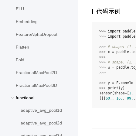
ELU
代码示例
Embedding
>>> 
import
paddle
FeatureAlphaDropout
>>> 
import
paddle
>>> 
# shape: (1, 
Flatten
>>> 
x
=
paddle
.
to
>>> 
Fold
>>> 
# shape: (2, 
>>> 
w
=
paddle
.
to
FractionalMaxPool2D
>>> 
>>> 
y
=
F
.
conv1d_
FractionalMaxPool3D
>>> 
print
(
y
)
Tensor(shape=[
1
, 
functional
[[[
60.
, 
16.
, 
99.
,
adaptive_avg_pool1d
adaptive_avg_pool2d
adaptive_avg_pool3d