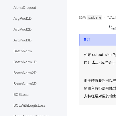
AlphaDropout
如果
= "VALI
padding
AvgPool1D
′
L
o
u
t
AvgPool2D
备注
AvgPool3D
BatchNorm
如果 output_size
BatchNorm1D
度）
应当介
L
L
o
u
t
o
u
t
BatchNorm2D
由于转置卷积可以
BatchNorm3D
的输入特征层可能
BCELoss
入特征层对应的输
BCEWithLogitsLoss