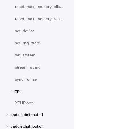
reset_max_memory_allocated
reset_max_memory_reserved
set_device
set_rng_state
set_stream
stream_guard
synchronize
xpu
XPUPlace
paddle.distributed
paddle.distribution