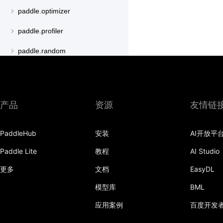
paddle.optimizer
paddle.profiler
paddle.random
paddle.regularizer
paddle.signal
产品
资源
友情链
paddle.sparse
paddle.special
PaddleHub
安装
AI开放平
paddle.static
Paddle Lite
教程
AI Studio
更多
文档
EasyDL
paddle.sysconfig
模型库
BML
paddle.text
应用案例
百度开发
paddle.utils