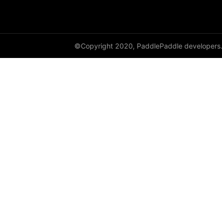
paddle.version
paddle.vision
©Copyright 2020, PaddlePaddle developers