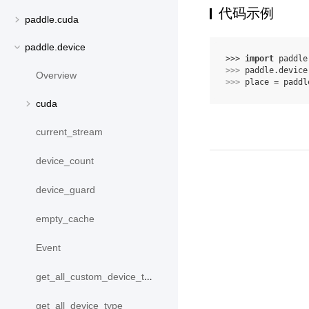
代码示例
paddle.cuda
paddle.device
>>> 
import
paddle
>>> 
paddle
.
device
Overview
>>> 
place
=
paddl
cuda
current_stream
device_count
device_guard
empty_cache
Event
get_all_custom_device_type
get_all_device_type