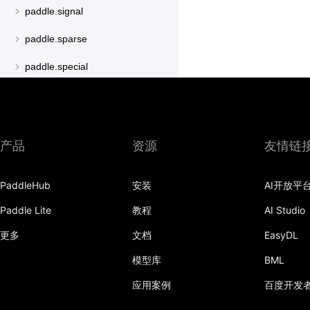
paddle.signal
paddle.sparse
paddle.special
paddle.static
paddle.sysconfig
产品
资源
友情链
paddle.text
paddle.utils
PaddleHub
安装
AI开放平
paddle.version
Paddle Lite
教程
AI Studio
paddle.vision
更多
文档
EasyDL
模型库
BML
应用案例
百度开发