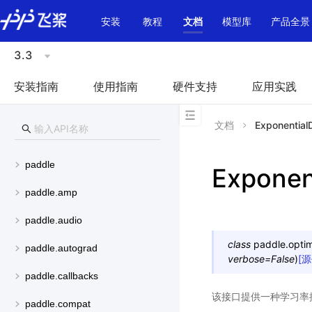
\u200E
安装
教程
文档
模型库
产品全景
3.3
安装指南
使用指南
硬件支持
应用实践
文档
Exponential
paddle
Exponen
paddle.amp
paddle.audio
class
paddle.optimi
paddle.autograd
verbose
=
False
)
[
paddle.callbacks
该接口提供一种学习率
paddle.compat