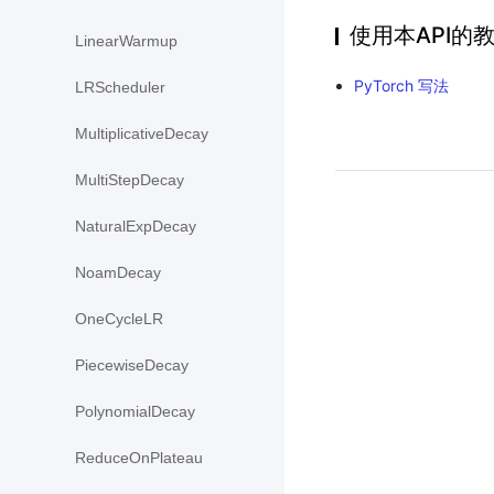
使用本API的
LinearWarmup
PyTorch 写法
LRScheduler
MultiplicativeDecay
MultiStepDecay
NaturalExpDecay
NoamDecay
OneCycleLR
PiecewiseDecay
PolynomialDecay
ReduceOnPlateau