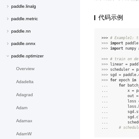
paddle.linalg
代码示例
paddle.metric
paddle.nn
>>> 
# Example1: t
>>> 
import
paddle
paddle.onnx
>>> 
import
numpy
paddle.optimizer
>>> 
# train on de
>>> 
linear
=
padd
Overview
>>> 
scheduler
=
p
>>> 
sgd
=
paddle
.
>>> 
for
epoch
in
Adadelta
... 
for
batch
... 
x
=
p
Adagrad
... 
out
=
... 
loss
... 
loss
.
Adam
... 
sgd
.
s
... 
sgd
.
c
Adamax
... 
sched
... 
# schedul
AdamW