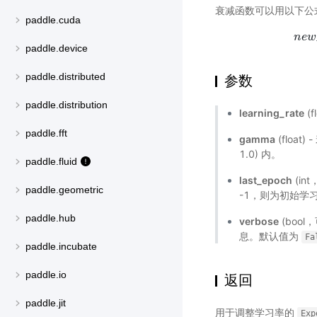
衰减函数可以用以下公
paddle.cuda
n
e
w
paddle.device
paddle.distributed
参数
paddle.distribution
learning_rate
(f
paddle.fft
gamma
(float)
1.0) 内。
paddle.fluid
last_epoch
(in
paddle.geometric
-1，则为初始学
paddle.hub
verbose
(bool
息。默认值为
Fa
paddle.incubate
paddle.io
返回
paddle.jit
用于调整学习率的
Exp