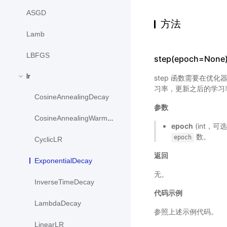
ASGD
方法
Lamb
LBFGS
step(epoch=None
lr
step 函数需要在优化
习率，更新之后的学习
CosineAnnealingDecay
参数
CosineAnnealingWarmRestarts
epoch
(int，可
数。
epoch
CyclicLR
返回
ExponentialDecay
无。
InverseTimeDecay
代码示例
LambdaDecay
参照上述示例代码。
LinearLR