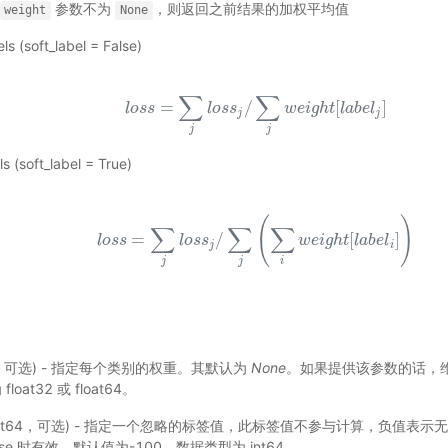
参数不为
，则返回之前结果的加权平均值
weight
None
ls (soft_label = False)
∑
∑
l
o
s
s
=
∑
j
l
o
s
s
j
/
∑
j
w
e
i
g
h
t
[
l
a
b
e
l
j
]
=
/
[
]
l
o
s
s
l
o
s
s
w
e
i
g
h
t
l
a
b
e
l
j
j
j
j
ls (soft_label = True)
(
)
∑
∑
∑
l
o
s
s
=
∑
j
l
o
s
s
j
/
∑
j
(
∑
i
w
e
i
g
h
t
[
l
a
b
e
l
i
]
)
=
/
[
]
l
o
s
s
l
o
s
s
w
e
i
g
h
t
l
a
b
e
l
j
i
j
j
i
or，可选) - 指定每个类别的权重。其默认为
None
。如果提供该参数的话，
at32 或 float64。
int64，可选) - 指定一个忽略的标签值，此标签值不参与计算，负值表
l=False 时有效。默认值为-100。数据类型为 int64。