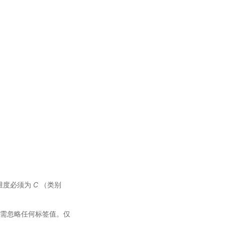
维度必须为
C
（类别
示无需忽略任何标签值。仅