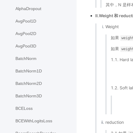
其中，N 是样本
AlphaDropout
II.Weight 和 reduc
AvgPool1D
Weight
AvgPool2D
如果
weigh
AvgPool3D
如果
weigh
BatchNorm
1.1. Hard la
BatchNorm1D
BatchNorm2D
1.2. Soft la
BatchNorm3D
BCELoss
BCEWithLogitsLoss
reduction