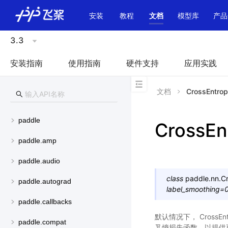
\u200E
安装
教程
文档
模型库
产品
3.3
安装指南
使用指南
硬件支持
应用实践
文档
CrossEntro
paddle
CrossEn
paddle.amp
paddle.audio
class
paddle.nn.
C
paddle.autograd
label_smoothing
=
paddle.callbacks
默认情况下， CrossEnt
paddle.compat
叉熵损失函数，以提供