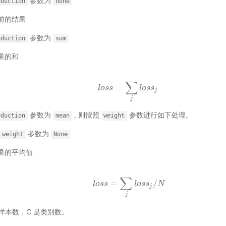
参数为
eduction
none
前的结果
参数为
eduction
sum
果的和
∑
l
o
s
s
=
∑
j
l
o
s
s
j
=
l
o
s
s
l
o
s
s
j
j
参数为
, 则按照
参数进行如下处理。
eduction
mean
weight
参数为
weight
None
果的平均值
∑
l
o
s
s
=
∑
j
l
o
s
s
j
/
N
=
/
l
o
s
s
l
o
s
s
N
j
j
样本数，C 是类别数。