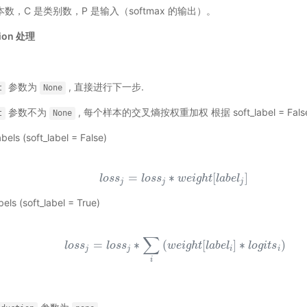
数，C 是类别数，P 是输入（softmax 的输出）。
tion 处理
参数为
, 直接进行下一步.
t
None
参数不为
, 每个样本的交叉熵按权重加权 根据 soft_label = Fals
t
None
bels (soft_label = False)
l
o
s
s
j
=
l
o
s
s
j
∗
w
e
i
g
h
t
[
l
a
b
e
l
j
]
=
∗
[
]
l
o
s
s
l
o
s
s
w
e
i
g
h
t
l
a
b
e
l
j
j
j
bels (soft_label = True)
∑
l
o
s
s
j
=
l
o
s
s
j
∗
∑
i
(
w
e
i
g
h
t
[
l
a
b
e
l
i
]
∗
l
o
g
i
t
s
i
)
=
∗
(
[
]
∗
)
l
o
s
s
l
o
s
s
w
e
i
g
h
t
l
a
b
e
l
l
o
g
i
t
s
j
j
i
i
i