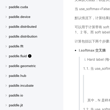
paddle.cuda
当 use_softmax=
paddle.device
默认情况下，计算结果的
paddle.distributed
可以用于计算带有 soft l
1、2 等。而 soft la
paddle.distribution
计算包括以下两个步骤:
paddle.fft
I.softmax 交叉熵
paddle.fluid
Hard labe
paddle.geometric
1.1. 当 use_sof
paddle.hub
paddle.incubate
paddle.io
其中，N 是样
paddle.jit
1.2. 当 use_sof