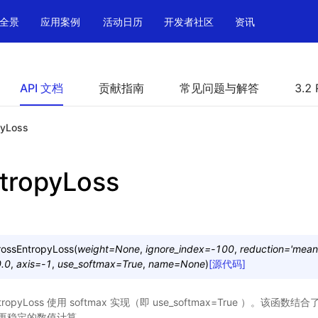
全景
应用案例
活动日历
开发者社区
资讯
API 文档
贡献指南
常见问题与解答
3.2 
pyLoss
tropyLoss
rossEntropyLoss
(
weight
=
None
,
ignore_index
=
-100
,
reduction
=
'mean
0.0
,
axis
=
-1
,
use_softmax
=
True
,
name
=
None
)
[源代码]
ropyLoss 使用 softmax 实现（即 use_softmax=True ）。该函数结
更稳定的数值计算。