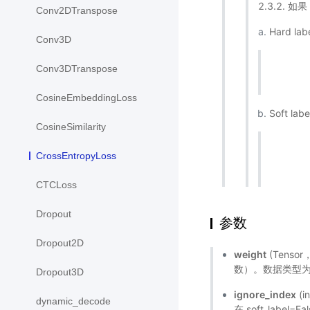
2.3.2. 如果
Conv2DTranspose
Hard labe
Conv3D
Conv3DTranspose
CosineEmbeddingLoss
Soft labe
CosineSimilarity
CrossEntropyLoss
CTCLoss
Dropout
参数
Dropout2D
weight
(Tens
数）。数据类型为 flo
Dropout3D
ignore_index
(
dynamic_decode
在 soft_labe