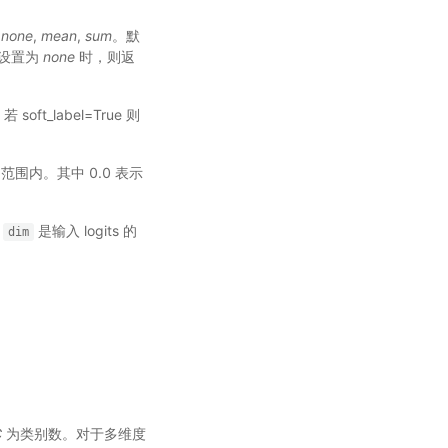
：
none
,
mean
,
sum
。默
。设置为
none
时，则返
oft_label=True 则
范围内。其中 0.0 表示
而
是输入 logits 的
dim
C
为类别数。对于多维度