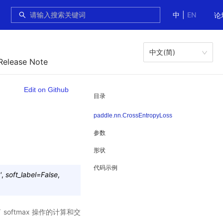
中
|
EN
论
中文(简)
Release Note
Edit on Github
目录
paddle.nn.CrossEntropyLoss
参数
形状
代码示例
'
,
soft_label
=
False
,
合了 softmax 操作的计算和交