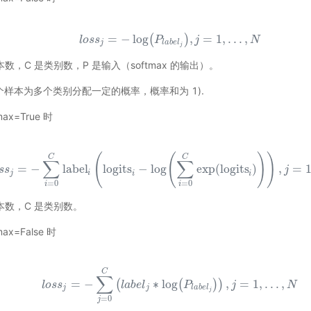
l
o
s
s
j
=
−
log
(
P
l
a
b
e
l
j
)
,
j
=
1
,
.
.
.
,
N
=
−
log
,
=
1
,
.
.
.
,
(
)
l
o
s
s
P
j
N
j
l
a
b
e
l
j
数，C 是类别数，P 是输入（softmax 的输出）。
el (每个样本为多个类别分配一定的概率，概率和为 1).
tmax=True 时
(
(
)
)
C
C
l
o
s
s
j
=
−
∑
i
=
0
C
label
i
(
logits
i
−
log
(
∑
i
=
0
C
exp
(
logits
i
)
)
)
,
j
=
1
,
.
.
.
,
N
∑
∑
=
−
label
logits
−
log
exp
(
logits
)
,
=
s
s
j
j
i
i
i
=
0
=
0
i
i
本数，C 是类别数。
tmax=False 时
C
∑
l
o
s
s
j
=
−
∑
j
=
0
C
(
l
a
b
e
l
j
∗
log
(
P
l
a
b
e
l
j
)
)
,
j
=
1
,
.
.
.
,
N
=
−
∗
log
,
=
1
,
.
.
.
,
(
(
)
)
l
o
s
s
l
a
b
e
l
P
j
N
j
j
l
a
b
e
l
j
=
0
j