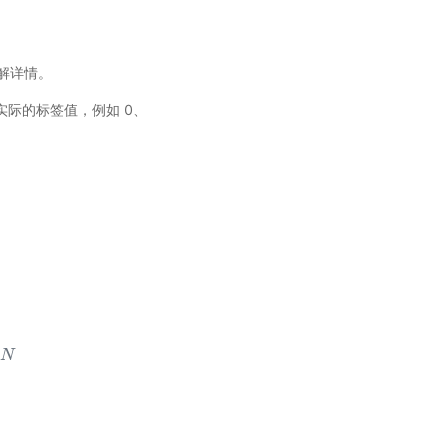
了解详情。
s 表示实际的标签值，例如 0、
N