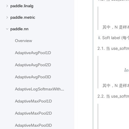
paddle.linalg
paddle.metric
其中，N 是样本
paddle.nn
Soft lab
Overview
2.1. 当 use_sof
AdaptiveAvgPool1D
AdaptiveAvgPool2D
l
o
AdaptiveAvgPool3D
其中，N 是样
AdaptiveLogSoftmaxWithLoss
2.2. 当 use_sof
AdaptiveMaxPool1D
AdaptiveMaxPool2D
AdaptiveMaxPool3D