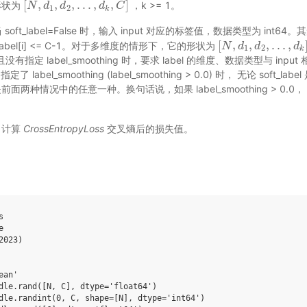
[
,
,
,
.
.
.
,
,
]
形状为
，k >= 1。
[
N
N
,
d
d
1
,
d
2
d
,
.
.
.
,
d
k
,
C
d
]
C
1
2
k
: 当 soft_label=False 时，输入 input 对应的标签值，数据类型为 int6
[
,
,
,
.
.
.
,
label[i] <= C-1。对于多维度的情形下，它的形状为
[
N
N
,
d
d
1
,
d
2
d
,
.
.
.
,
d
k
]
d
1
2
k
True 且没有指定 label_smoothing 时，要求 label 的维度、数据类型与 i
label_smoothing (label_smoothing > 0.0) 时， 无论 soft_lab
两种情况中的任意一种。换句话说，如果 label_smoothing > 0.0， 
): 计算
CrossEntropyLoss
交叉熵后的损失值。
s
e
2023)
ean'
dle.rand([N, C], dtype='float64')
dle.randint(0, C, shape=[N], dtype='int64')