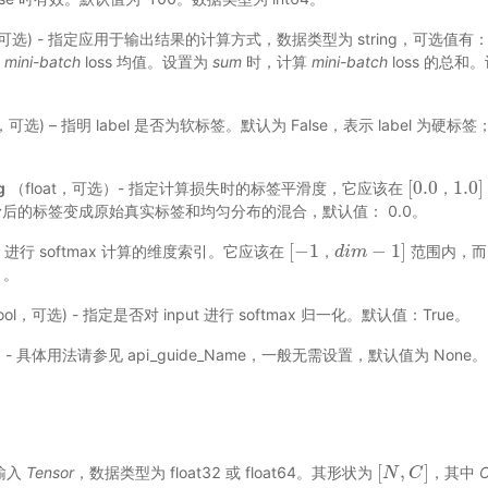
r，可选) - 指定应用于输出结果的计算方式，数据类型为 string，可选值有
算
mini-batch
loss 均值。设置为
sum
时，计算
mini-batch
loss 的总和
l，可选) – 指明 label 是否为软标签。默认为 False，表示 label 为硬标签；若 s
[
0.0
1.0
]
g
（float，可选）- 指定计算损失时的标签平滑度，它应该在
[
0.0
，
1.0
]
，
后的标签变成原始真实标签和均匀分布的混合，默认值： 0.0。
[
−
1
−
1
]
 - 进行 softmax 计算的维度索引。它应该在
范围内，
[
−
1
，
d
d
i
m
i
m
−
1
]
，
1。
ool，可选) - 指定是否对 input 进行 softmax 归一化。默认值：True。
选) - 具体用法请参见
api_guide_Name
，一般无需设置，默认值为 None。
[
,
]
 输入
Tensor
，数据类型为 float32 或 float64。其形状为
，其中
[
N
N
,
C
C
]