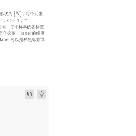
[
]
4。其形状为
，每个元素
[
N
N
]
]
，k >= 1；当
nput 相同，每个样本的各标签
el 是什么值， label 的维度
label 可以是独热标签或