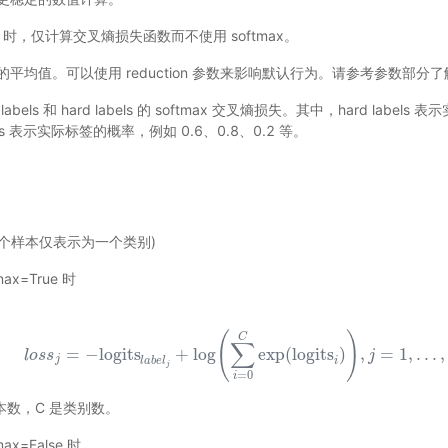
False 时，仅计算交叉熵损失函数而不使用 softmax。
平均值。可以使用 reduction 参数来影响默认行为。请参考参数部分
abels 和 hard labels 的 softmax 交叉熵损失。其中，hard label
bels 表示实际标签的概率，例如 0.6、0.8、0.2 等。
l (每个样本仅表示为一个类别)
tmax=True 时
(
)
C
l
o
s
s
j
=
−
logits
l
a
b
e
l
j
+
log
(
∑
i
=
0
C
exp
(
logits
i
)
)
,
j
=
1
,
.
.
.
,
N
∑
=
−
logits
+
log
exp
(
logits
)
,
=
1
,
.
.
.
,
l
o
s
s
j
j
l
a
b
e
l
i
j
=
0
i
本数，C 是类别数。
tmax=False 时