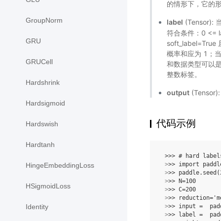
的情形下，它的
GroupNorm
label
(Tensor)
符合条件：0 <= 
GRU
soft_label=
概率和应为 1；当指定了 
GRUCell
和数据类型可以是前面
整数标签。
Hardshrink
output
(Tensor
Hardsigmoid
代码示例
Hardswish
Hardtanh
 >>> # hard label
 >
>> import paddl
HingeEmbeddingLoss
 >
>> paddle.seed(
 >
>> N=100
HSigmoidLoss
 >
>> C=200
 >
>> reduction='m
 >
>> input =  pad
Identity
 >
>> label =  pad