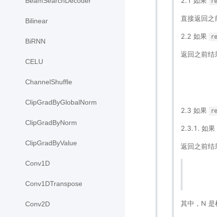
2.1 如果
BeamSearchDecoder
r
直接返回之
Bilinear
2.2 如果
r
BiRNN
返回之前结
CELU
ChannelShuffle
ClipGradByGlobalNorm
2.3 如果
r
ClipGradByNorm
2.3.1. 如果
ClipGradByValue
返回之前结
Conv1D
Conv1DTranspose
其中，N 是
Conv2D