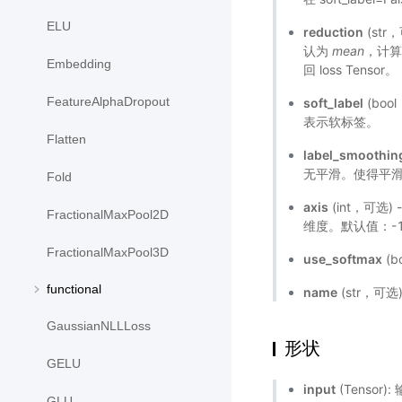
ELU
reduction
(st
认为
mean
，计
Embedding
回 loss Tensor。
FeatureAlphaDropout
soft_label
(boo
表示软标签。
Flatten
label_smoothin
无平滑。使得平滑
Fold
axis
(int，可选)
FractionalMaxPool2D
维度。默认值：-
FractionalMaxPool3D
use_softmax
(b
functional
name
(str，可
GaussianNLLLoss
形状
GELU
input
(Tensor):
GLU