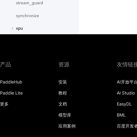
stream_guard
synchronize
xpu
XPUPlace
paddle.distributed
产品
资源
友情链
paddle.distribution
paddle.fft
PaddleHub
安装
AI开放平
paddle.fluid
Paddle Lite
教程
AI Studio
paddle.geometric
更多
文档
EasyDL
paddle.hub
模型库
BML
应用案例
百度开发
paddle.incubate