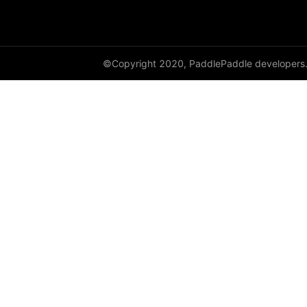
paddle.io
paddle.jit
paddle.linalg
©Copyright 2020, PaddlePaddle developers
paddle.metric
paddle.nn
paddle.onnx
paddle.optimizer
paddle.profiler
paddle.random
paddle.regularizer
paddle.signal
paddle.sparse