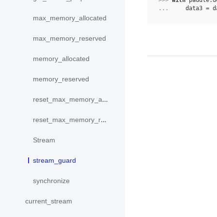
>>> 
with
paddle
.
d
... 
data3
=
d
max_memory_allocated
max_memory_reserved
memory_allocated
memory_reserved
reset_max_memory_allocated
reset_max_memory_reserved
Stream
stream_guard
synchronize
current_stream