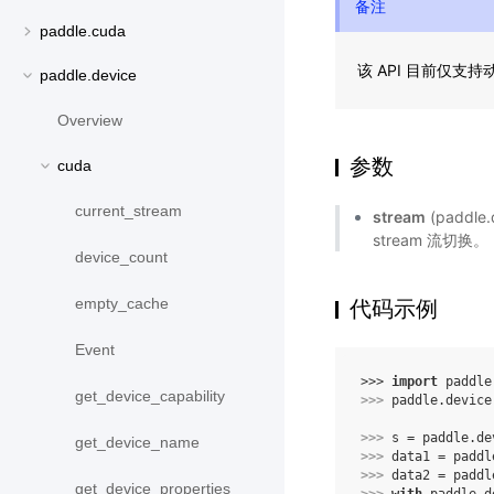
备注
paddle.cuda
该 API 目前仅支
paddle.device
Overview
参数
cuda
current_stream
stream
(paddle
stream 流切换。
device_count
empty_cache
代码示例
Event
>>> 
import
paddle
get_device_capability
>>> 
paddle
.
device
>>> 
s
=
paddle
.
de
get_device_name
>>> 
data1
=
paddl
>>> 
data2
=
paddl
get_device_properties