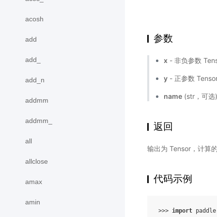
acosh
参数
add
add_
x
- 非负参数 Tens
y
- 正参数 Tenso
add_n
name
(str，可
addmm
addmm_
返回
all
输出为 Tensor，
allclose
代码示例
amax
amin
>>> 
import
paddle