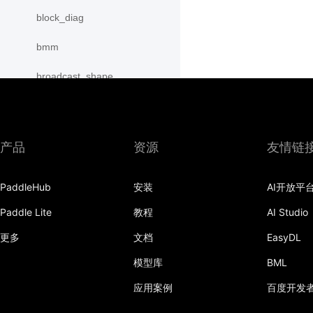
block_diag
bmm
broadcast_shape
broadcast_shapes
broadcast_tensors
产品
资源
友情链
broadcast_to
PaddleHub
安装
AI开放平
bucketize
Paddle Lite
教程
AI Studio
cartesian_prod
更多
文档
EasyDL
cast
模型库
BML
cast_
应用案例
百度开发
cat