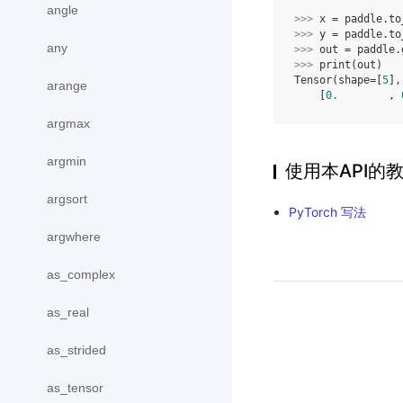
angle
>>> 
x
=
paddle
.
to
>>> 
y
=
paddle
.
to
any
>>> 
out
=
paddle
.
>>> 
print
(
out
)
Tensor(shape=[
5
],
arange
    [
0.
        , 
argmax
argmin
使用本API的
argsort
PyTorch 写法
argwhere
as_complex
as_real
as_strided
as_tensor