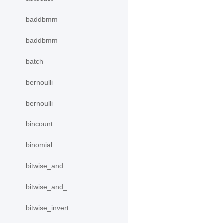
baddbmm
baddbmm_
batch
bernoulli
bernoulli_
bincount
binomial
bitwise_and
bitwise_and_
bitwise_invert