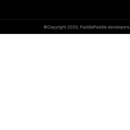
cauchy_
cdist
©Copyright 2020, PaddlePaddle developers
ceil
ceil_
chunk
clamp
clip_
clone
column_stack
combinations