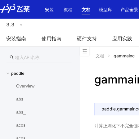
\u200E
安装
教程
文档
模型库
产品全景
3.3
安装指南
使用指南
硬件支持
应用实践
文档
gammainc
paddle
gammai
Overview
abs
paddle.
gammainc
abs_
acos
计算正则化下不完全伽
acos_