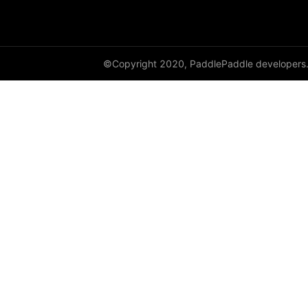
instance_norm
layer_norm
©Copyright 2020, PaddlePaddle developers
nce
prelu
row_conv
sequence_conv
sequence_expand
sequence_first_step
sequence_last_step
sequence_pool
sequence_softmax