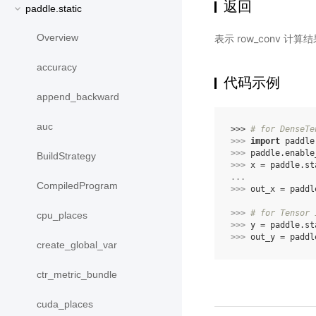
返回
paddle.static
Overview
表示 row_conv 计算
accuracy
代码示例
append_backward
auc
>>> 
# for DenseTe
>>> 
import
paddle
>>> 
paddle
.
enable
BuildStrategy
>>> 
x
=
paddle
.
st
... 
CompiledProgram
>>> 
out_x
=
paddl
>>> 
# for Tensor 
cpu_places
>>> 
y
=
paddle
.
st
>>> 
out_y
=
paddl
create_global_var
ctr_metric_bundle
cuda_places