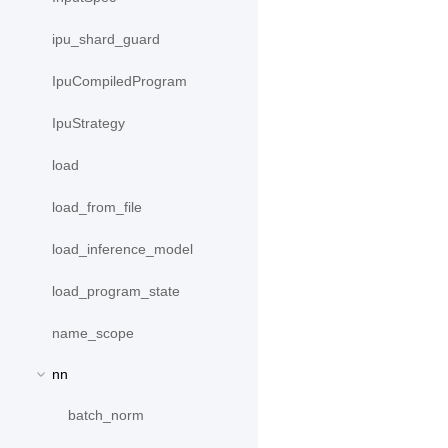
ipu_shard_guard
IpuCompiledProgram
IpuStrategy
load
load_from_file
load_inference_model
load_program_state
name_scope
nn
batch_norm