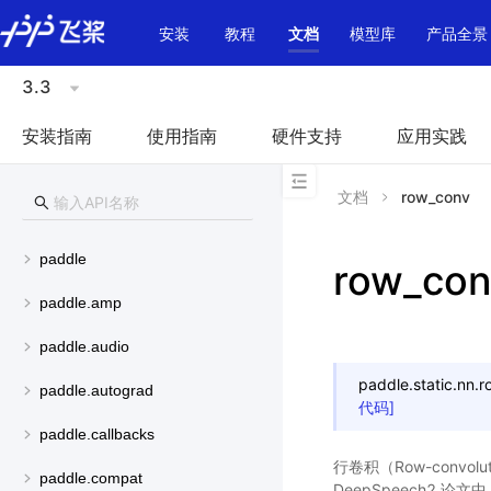
\u200E
安装
教程
文档
模型库
产品全景
3.3
安装指南
使用指南
硬件支持
应用实践
文档
row_conv
paddle
row_con
paddle.amp
paddle.audio
paddle.static.nn.
r
paddle.autograd
代码]
paddle.callbacks
行卷积（Row-convolu
paddle.compat
DeepSpeech2 