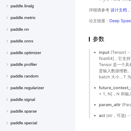
j
i
paddle.linalg
详细请参考
设计文档
paddle.metric
论文链接：
Deep Speec
paddle.nn
参数
paddle.onnx
input
(Tensor)
paddle.optimizer
float64]，它
Tensor 是一个具
paddle.profiler
是输入数据维数。当输入
paddle.random
batch 大小，T
future_context_
paddle.regularizer
+ 1, N]，N 和
paddle.signal
param_attr
(Pa
paddle.sparse
act
(str，可选)
paddle.special