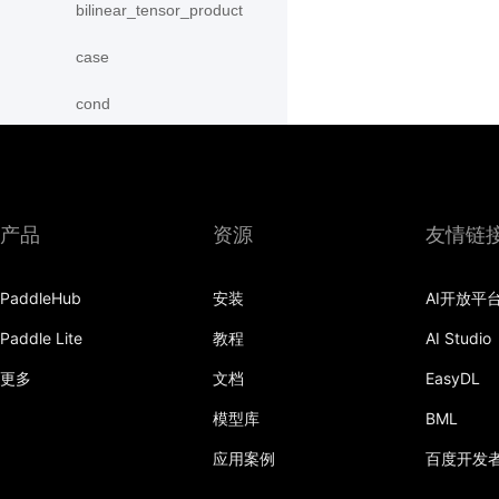
bilinear_tensor_product
case
cond
conv2d
conv2d_transpose
产品
资源
友情链
conv3d
conv3d_transpose
PaddleHub
安装
AI开放平
Paddle Lite
教程
AI Studio
deform_conv2d
更多
文档
EasyDL
embedding
模型库
BML
fc
应用案例
百度开发
group_norm