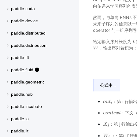
向传递来学习序列的表
paddle.cuda
然而，与单向 RNNs
paddle.device
未来子序列的信息以一种高
operator 与一维
paddle.distributed
给定输入序列长度为
t
t
paddle.distribution
，输出序列卷积为
W
W
paddle.fft
paddle.fluid
paddle.geometric
公式中：
paddle.hub
：第 i 行输出
o
o
u
u
t
t
i
i
paddle.incubate
：下文（f
c
c
o
o
n
n
t
t
e
e
x
x
t
t
paddle.io
：第 j 行输出
X
X
j
j
paddle.jit
：第(j-i)
W
W
j
−
i
−