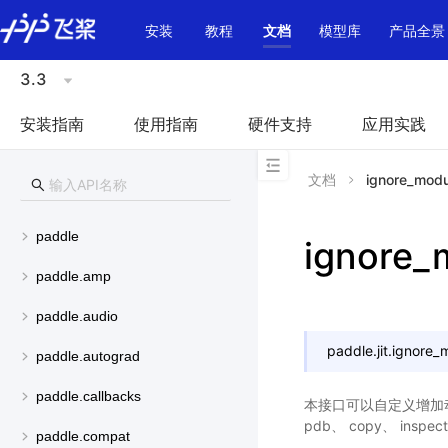
\u200E
安装
教程
文档
模型库
产品全景
3.3
安装指南
使用指南
硬件支持
应用实践
文档
ignore_modu
paddle
ignore_
paddle.amp
paddle.audio
paddle.jit.
ignore_
paddle.autograd
paddle.callbacks
本接口可以自定义增加动
pdb、 copy、 inspec
paddle.compat