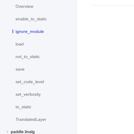
Overview
enable_to_static
ignore_module
load
not_to_static
save
set_code_level
set_verbosity
to_static
TranslatedLayer
paddle.linalg