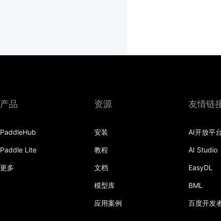
产品
资源
友情链
PaddleHub
安装
AI开放平
Paddle Lite
教程
AI Studio
更多
文档
EasyDL
模型库
BML
应用案例
百度开发