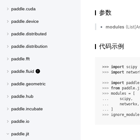
paddle.cuda
参数
paddle.device
modules
(Lis
paddle.distributed
代码示例
paddle.distribution
paddle.fft
>>> 
import
scipy
paddle.fluid
>>> 
import
networ
>>> 
import
paddle
paddle.geometric
>>> 
from
paddle.j
>>> 
modules
=
[
paddle.hub
... 
scipy
,
... 
networkx
,
paddle.incubate
... 
]
>>> 
ignore_module
paddle.io
paddle.jit