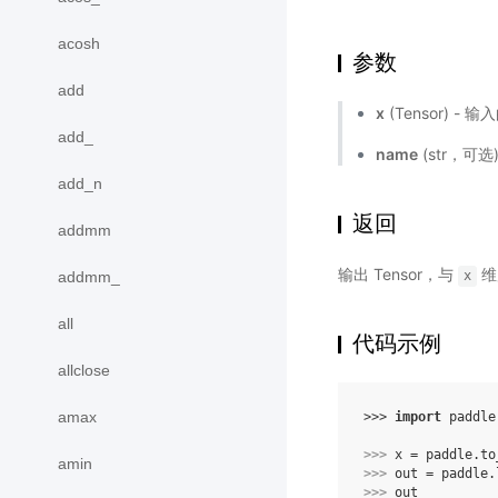
acosh
参数
add
x
(Tensor) - 
add_
name
(str，可
add_n
返回
addmm
输出 Tensor，与
维
addmm_
x
all
代码示例
allclose
amax
>>> 
import
paddle
>>> 
x
=
paddle
.
to
amin
>>> 
out
=
paddle
.
>>> 
out