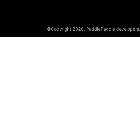
cauchy_
cdist
©Copyright 2020, PaddlePaddle developers
ceil
ceil_
chunk
clamp
clip_
clone
column_stack
combinations