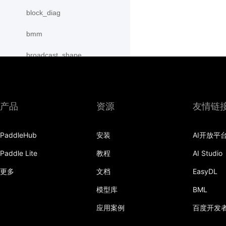
block_diag
bmm
broadcast_shape
broadcast_shapes
broadcast_tensors
产品
资源
友情链
broadcast_to
PaddleHub
安装
AI开放平
bucketize
Paddle Lite
教程
AI Studio
cartesian_prod
更多
文档
EasyDL
cast
模型库
BML
cast_
应用案例
百度开发
cat