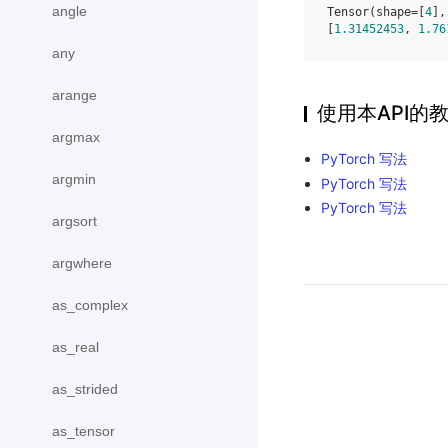
angle
Tensor(shape=[
4
],
[
1.31452453
, 
1.76
any
arange
使用本API的
argmax
PyTorch 写法
argmin
PyTorch 写法
PyTorch 写法
argsort
argwhere
as_complex
as_real
as_strided
as_tensor