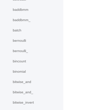
baddbmm
baddbmm_
batch
bernoulli
bernoulli_
bincount
binomial
bitwise_and
bitwise_and_
bitwise_invert