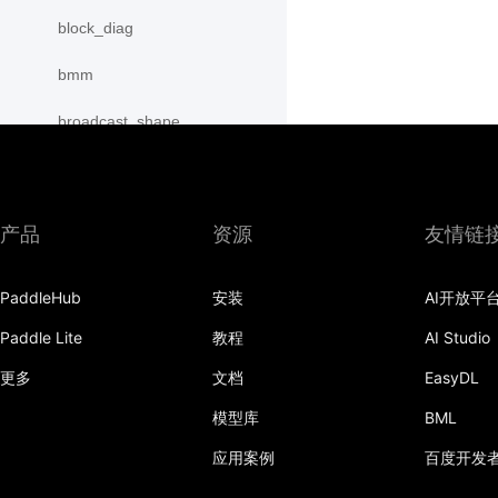
block_diag
bmm
broadcast_shape
broadcast_shapes
broadcast_tensors
产品
资源
友情链
broadcast_to
PaddleHub
安装
AI开放平
bucketize
Paddle Lite
教程
AI Studio
cartesian_prod
更多
文档
EasyDL
cast
模型库
BML
cast_
应用案例
百度开发
cat