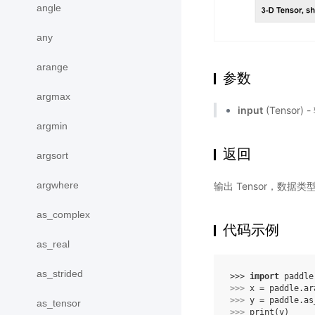
angle
any
arange
参数
argmax
input
(Tensor)
argmin
返回
argsort
argwhere
输出 Tensor，数据类型是 
as_complex
代码示例
as_real
as_strided
>>> 
import
paddle
>>> 
x
=
paddle
.
ar
>>> 
y
=
paddle
.
as
as_tensor
>>> 
print
(
y
)