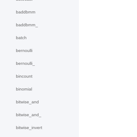
baddbmm
baddbmm_
batch
bernoulli
bernoulli_
bincount
binomial
bitwise_and
bitwise_and_
bitwise_invert