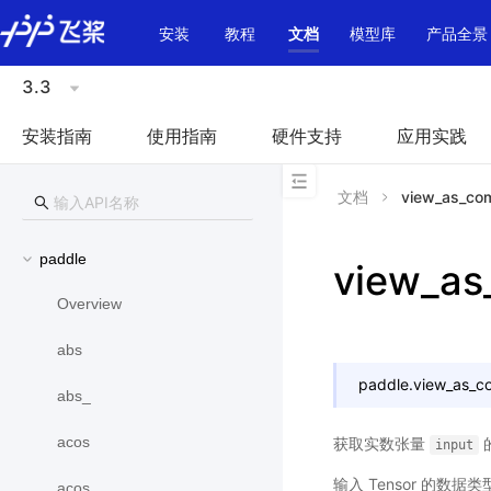
\u200E
安装
教程
文档
模型库
产品全景
3.3
安装指南
使用指南
硬件支持
应用实践
文档
view_as_co
paddle
view_as
Overview
abs
paddle.
view_as_c
abs_
acos
获取实数张量
input
输入 Tensor 的数据类型是
acos_