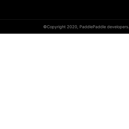
cauchy_
cdist
©Copyright 2020, PaddlePaddle developers
ceil
ceil_
chunk
clamp
clip_
clone
column_stack
combinations