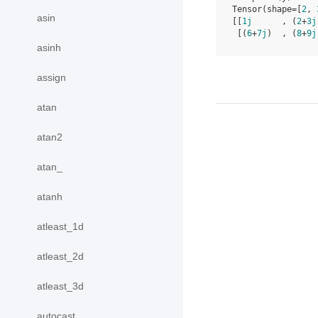
Tensor(shape=[
2
, 
asin
[[
1j
      , (
2
+
3j
 [(
6
+
7j
)  , (
8
+
9j
asinh
assign
atan
atan2
atan_
atanh
atleast_1d
atleast_2d
atleast_3d
autocast