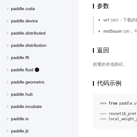
参数
paddle.cuda
url
(str) - 下
paddle.device
md5sum
(str
paddle.distributed
paddle.distribution
返回
paddle.fft
权重的本地路径。
paddle.fluid
代码示例
paddle.geometric
paddle.hub
>>> 
from
paddle.u
paddle.incubate
>>> 
resnet18_pret
paddle.io
>>> 
local_weight_
paddle.jit