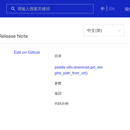
中
|
EN
论
中文(简)
Release Note
Edit on Github
目录
paddle.utils.download.get_wei
ghts_path_from_url()
参数
返回
代码示例