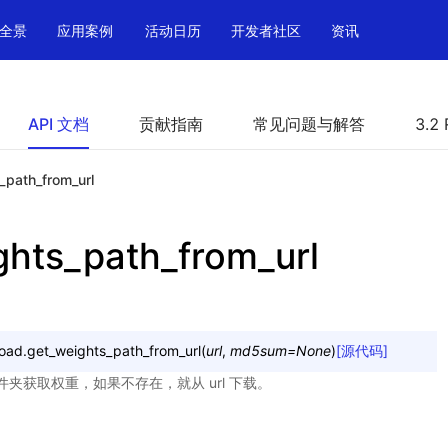
全景
应用案例
活动日历
开发者社区
资讯
API 文档
贡献指南
常见问题与解答
3.2 
_path_from_url
ghts_path_from_url
load.
get_weights_path_from_url
(
url
,
md5sum
=
None
)
[源代码]
件夹获取权重，如果不存在，就从 url 下载。