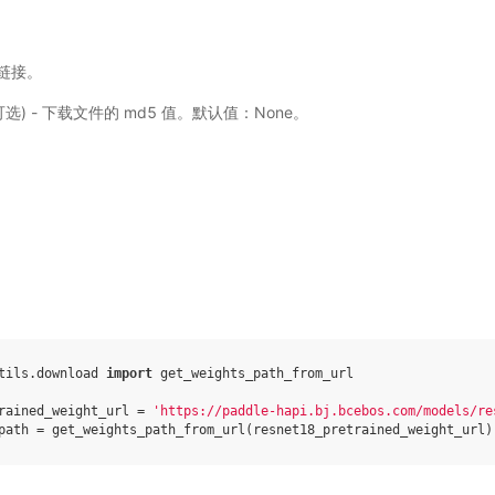
载的链接。
，可选) - 下载文件的 md5 值。默认值：None。
tils.download
import
get_weights_path_from_url
rained_weight_url
=
'https://paddle-hapi.bj.bcebos.com/models/re
path
=
get_weights_path_from_url
(
resnet18_pretrained_weight_url
)