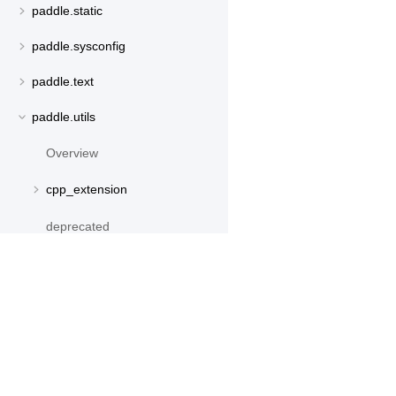
paddle.static
paddle.sysconfig
paddle.text
paddle.utils
Overview
cpp_extension
deprecated
download
get_weights_path_from_url
产品
资源
require_version
PaddleHub
安装
run_check