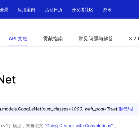
全景
应用案例
活动日历
开发者社区
资讯
API 文档
贡献指南
常见问题与解答
3.2 
Net
n.models.
GoogLeNet
(
num_classes
=
1000
,
with_pool
=
True
)
[源代码]
tion v1）模型，来自论文
"Going Deeper with Convolutions"
。