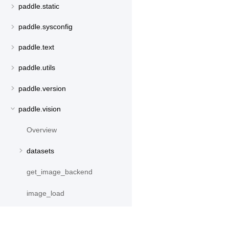
paddle.static
paddle.sysconfig
paddle.text
paddle.utils
paddle.version
paddle.vision
Overview
datasets
get_image_backend
image_load
models