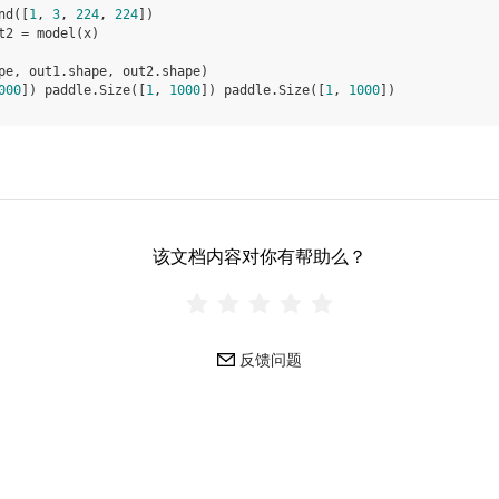
nd
([
1
,
3
,
224
,
224
])
t2
=
model
(
x
)
pe
,
out1
.
shape
,
out2
.
shape
)
000
]) paddle.Size([
1
, 
1000
]) paddle.Size([
1
, 
1000
])
该文档内容对你有帮助么？
反馈问题