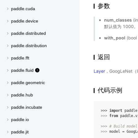
参数
paddle.cuda
num_classes
(
paddle.device
默认值为 1000
paddle.distributed
with_pool
(bo
paddle.distribution
返回
paddle.fft
paddle.fluid
Layer
，GoogLeNet（
paddle.geometric
代码示例
paddle.hub
paddle.incubate
>>> 
import
paddle
>>> 
from
paddle.v
paddle.io
>>> 
# Build model
>>> 
model
=
GoogL
paddle.jit