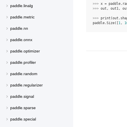
>>> 
x
=
paddle
.
ra
paddle.linalg
>>> 
out
,
out1
,
ou
paddle.metric
>>> 
print
(
out
.
sha
paddle.Size([
1
, 
1
paddle.nn
paddle.onnx
paddle.optimizer
paddle.profiler
paddle.random
paddle.regularizer
paddle.signal
paddle.sparse
paddle.special