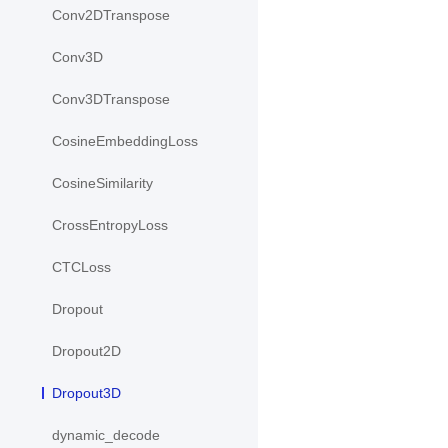
Conv2DTranspose
Conv3D
Conv3DTranspose
CosineEmbeddingLoss
CosineSimilarity
CrossEntropyLoss
CTCLoss
Dropout
Dropout2D
Dropout3D
dynamic_decode