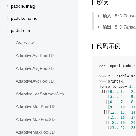
形状
paddle.linalg
输入
: 5-D
Tenso
paddle.metric
输出
: 5-D
Tenso
paddle.nn
Overview
代码示例
AdaptiveAvgPool1D
>>> 
import
paddle
AdaptiveAvgPool2D
>>> 
x
=
paddle
.
ar
AdaptiveAvgPool3D
>>> 
print
(
x
)
Tensor(shape=[
1
, 
[[[[[
0.
 , 
1.
 , 
2.
AdaptiveLogSoftmaxWithLoss
    [
3.
 , 
4.
 , 
5.
   [[
6.
 , 
7.
 , 
8.
AdaptiveMaxPool1D
    [
9.
 , 
10.
, 
11
  [[[
12.
, 
13.
, 
14
    [
15.
, 
16.
, 
17
AdaptiveMaxPool2D
   [[
18.
, 
19.
, 
20
    [
21.
, 
22.
, 
23
AdaptiveMaxPool3D