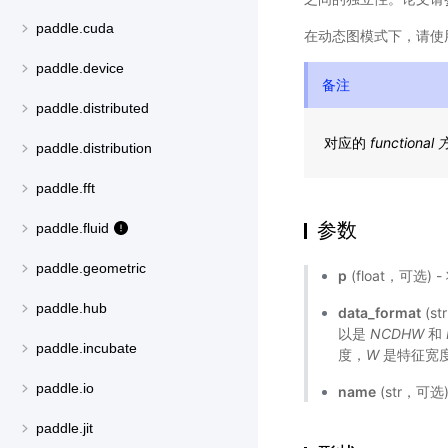
paddle.cuda
在动态图模式下，请使
paddle.device
备注
paddle.distributed
对应的
functional
paddle.distribution
paddle.fft
参数
paddle.fluid
paddle.geometric
p
(float，可选
paddle.hub
data_format
(s
以是
NCDHW
和
paddle.incubate
度，
W
是特征宽
paddle.io
name
(str，可
paddle.jit