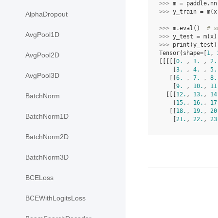
>>> 
m
=
paddle
.
nn
>>> 
y_train
=
m
(
x
AlphaDropout
>>> 
m
.
eval
()
# s
AvgPool1D
>>> 
y_test
=
m
(
x
)
>>> 
print
(
y_test
)
Tensor(shape=[
1
, 
AvgPool2D
[[[[[
0.
 , 
1.
 , 
2.
    [
3.
 , 
4.
 , 
5.
AvgPool3D
   [[
6.
 , 
7.
 , 
8.
    [
9.
 , 
10.
, 
11
  [[[
12.
, 
13.
, 
14
BatchNorm
    [
15.
, 
16.
, 
17
   [[
18.
, 
19.
, 
20
BatchNorm1D
    [
21.
, 
22.
, 
23
BatchNorm2D
BatchNorm3D
BCELoss
BCEWithLogitsLoss