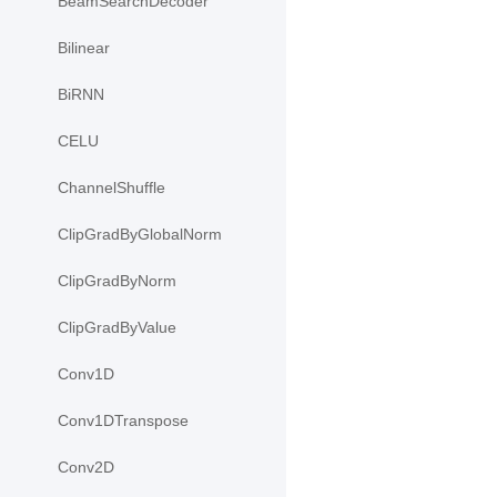
BeamSearchDecoder
Bilinear
BiRNN
CELU
ChannelShuffle
ClipGradByGlobalNorm
ClipGradByNorm
ClipGradByValue
Conv1D
Conv1DTranspose
Conv2D