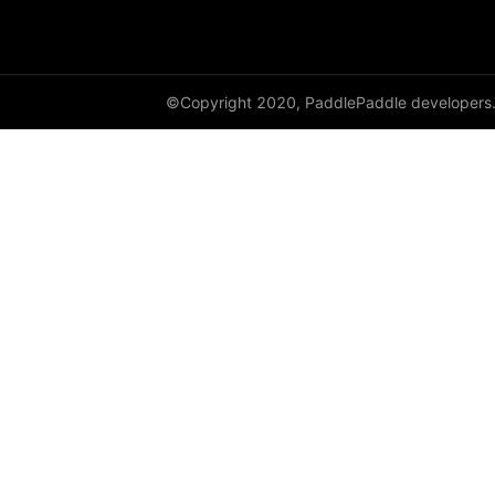
GroupNorm
GRU
©Copyright 2020, PaddlePaddle developers
GRUCell
Hardshrink
Hardsigmoid
Hardswish
Hardtanh
HingeEmbeddingLoss
HSigmoidLoss
Identity