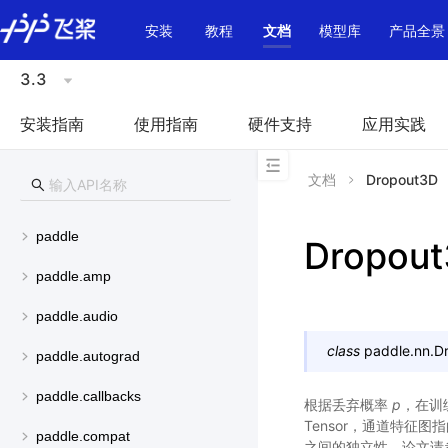
\u200E
安装
教程
文档
模型库
产品全景
3.3
安装指南
使用指南
硬件支持
应用实践
文档
Dropout3D
paddle
Dropou
paddle.amp
paddle.audio
class
paddle.nn.
D
paddle.autograd
paddle.callbacks
根据丢弃概率
p
，在训
Tensor，通道特征
paddle.compat
之间的独立性。论文请