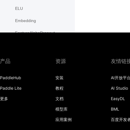
ELU
Embedding
FeatureAlphaDropout
Flatten
Fold
产品
资源
友情链
FractionalMaxPool2D
PaddleHub
安装
AI开放平
FractionalMaxPool3D
Paddle Lite
教程
AI Studio
functional
更多
文档
EasyDL
GaussianNLLLoss
模型库
BML
GELU
应用案例
百度开发
GLU