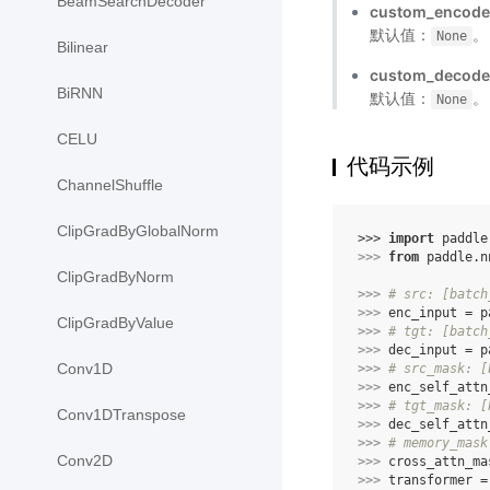
BeamSearchDecoder
custom_encode
默认值：
。
None
Bilinear
custom_decode
BiRNN
默认值：
。
None
CELU
代码示例
ChannelShuffle
ClipGradByGlobalNorm
>>> 
import
paddle
>>> 
from
paddle.n
ClipGradByNorm
>>> 
# src: [batch
>>> 
enc_input
=
p
ClipGradByValue
>>> 
# tgt: [batch
>>> 
dec_input
=
p
Conv1D
>>> 
# src_mask: [
>>> 
enc_self_attn
>>> 
# tgt_mask: [
Conv1DTranspose
>>> 
dec_self_attn
>>> 
# memory_mask
Conv2D
>>> 
cross_attn_ma
>>> 
transformer
=