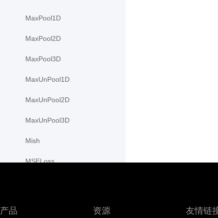
MaxPool1D
MaxPool2D
MaxPool3D
MaxUnPool1D
MaxUnPool2D
MaxUnPool3D
Mish
MSELoss
MultiHeadAttention
MultiLabelMarginLoss
产品
资源
友情链