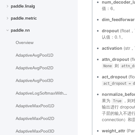
num_decoder_l
paddle.linalg
值：6。
paddle.metric
dim_feedforwa
paddle.nn
dropout
(flo
认值：0.1。
Overview
activation
(st
AdaptiveAvgPool1D
attn_dropout
(
则
None
attn_d
AdaptiveAvgPool2D
act_dropout
(f
AdaptiveAvgPool3D
act_dropout
=
AdaptiveLogSoftmaxWithLoss
normalize_befo
果为
，则对
True
AdaptiveMaxPool1D
输出进行 dropou
子层的输入不进行处
AdaptiveMaxPool2D
connection）
weight_attr
(Pa
AdaptiveMaxPool3D