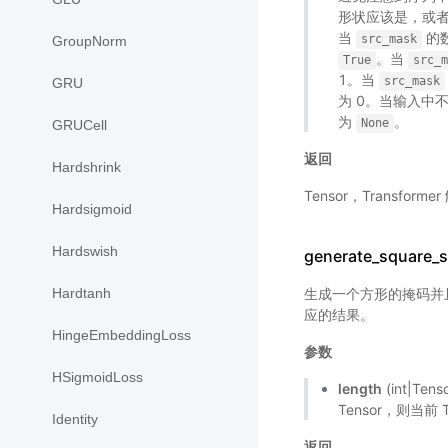
形状应该是，或
当
的
src_mask
GroupNorm
。当
True
src_m
1。当
src_mask
GRU
为 0。当输入中
为
。
None
GRUCell
返回
Hardshrink
Tensor，Transf
Hardsigmoid
Hardswish
generate_square_s
生成一个方形的掩码并且
Hardtanh
应的结果。
HingeEmbeddingLoss
参数
HSigmoidLoss
length
(int|Te
Tensor，则当前
Identity
返回