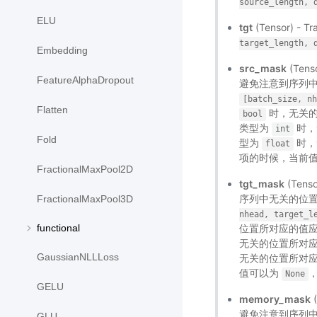
source_length,
ELU
tgt
(Tensor) 
target_length,
Embedding
src_mask
(Ten
FeatureAlphaDropout
避免注意到序列中
[batch_size,
n
Flatten
时，无关
bool
类型为
时，
int
Fold
型为
时，
float
项的时候，当前
FractionalMaxPool2D
tgt_mask
(Ten
序列中无关的位置
FractionalMaxPool3D
nhead,
target_l
位置所对应的值
functional
无关的位置所对应
GaussianNLLLoss
无关的位置所对
值可以为
，
None
GELU
memory_mask
避免注意到序列中无
GLU