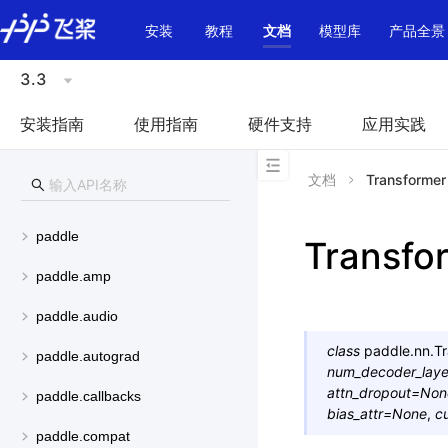
\u200E
安装
教程
文档
模型库
产品全景
3.3
安装指南
使用指南
硬件支持
应用实践
文档
Transformer
paddle
Transfo
paddle.amp
paddle.audio
class
paddle.nn.
T
paddle.autograd
num_decoder_laye
attn_dropout
=
Non
paddle.callbacks
bias_attr
=
None
,
c
paddle.compat