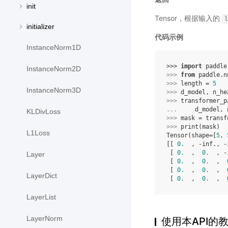
init
Tensor，根据输入的
l
initializer
代码示例
InstanceNorm1D
>>> 
import
paddle
InstanceNorm2D
>>> 
from
paddle.n
>>> 
length
=
5
InstanceNorm3D
>>> 
d_model
,
n_he
>>> 
transformer_p
... 
d_model
,
KLDivLoss
>>> 
mask
=
transf
>>> 
print
(
mask
)
L1Loss
Tensor(shape=[
5
, 
[[ 
0.
  , -inf., -
 [ 
0.
  ,  
0.
  , -
Layer
 [ 
0.
  ,  
0.
  ,  
 [ 
0.
  ,  
0.
  ,  
LayerDict
 [ 
0.
  ,  
0.
  ,  
LayerList
LayerNorm
使用本API的