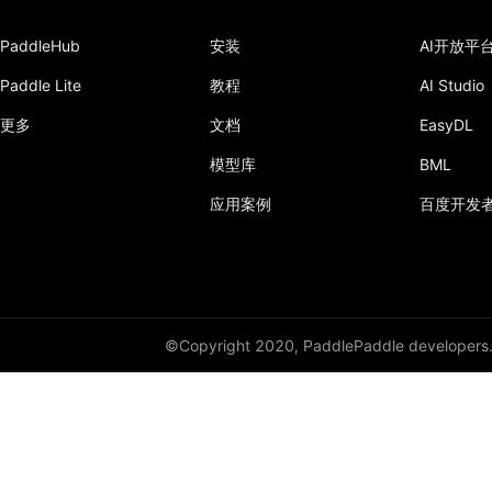
MultiLabelSoftMarginLoss
PaddleHub
安装
AI开放平
MultiMarginLoss
Paddle Lite
教程
AI Studio
NLLLoss
更多
文档
EasyDL
Pad1D
模型库
BML
Pad2D
应用案例
百度开发
Pad3D
PairwiseDistance
parameter
©Copyright 2020, PaddlePaddle developers
ParameterDict
ParameterList
PixelShuffle