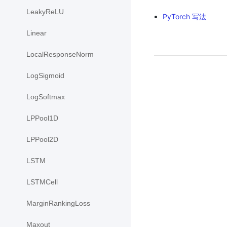
LeakyReLU
PyTorch 写法
Linear
LocalResponseNorm
LogSigmoid
LogSoftmax
LPPool1D
LPPool2D
LSTM
LSTMCell
MarginRankingLoss
Maxout