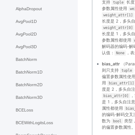
支持
长度
tuple
参数属性使用
AlphaDropout
we
weight_attr[1]
长度是 2，多头
AvgPool1D
weight_attr[0]
长度是 1，多头
AvgPool2D
参数属性都使用
解码器的编码-
AvgPool3D
认值：
，表
None
BatchNorm
bias_attr
（Par
则只支持
tuple
BatchNorm1D
偏置参数属性使
用
bias_attr[1]
BatchNorm2D
度是 2，多头自
，
bias_attr[0]
BatchNorm3D
是 1，多头自注
属性都使用
bias
BCELoss
的编码-解码交
数为
类型
bool
BCEWithLogitsLoss
的偏置参数属性