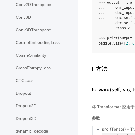
>>> 
output
=
tran
Conv2DTranspose
... 
enc_input
... 
dec_input
Conv3D
... 
enc_self_
... 
dec_self_
... 
cross_att
Conv3DTranspose
... 
)
>>> 
print
(
output
.
CosineEmbeddingLoss
paddle.Size([
2
, 
6
CosineSimilarity
方法
CrossEntropyLoss
CTCLoss
forward(self, src
Dropout
Dropout2D
将 Transformer
参数
Dropout3D
src
(Tensor) 
dynamic_decode