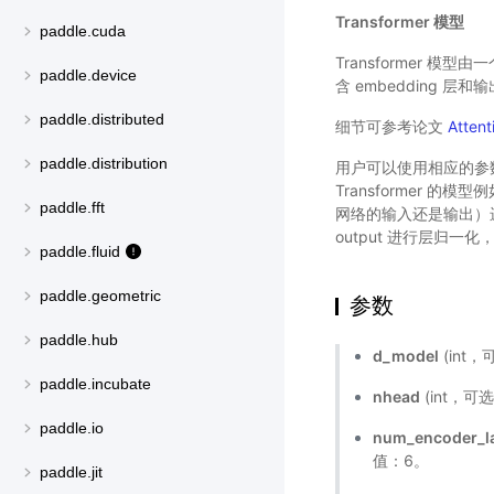
Transformer 模型
paddle.cuda
Transformer 模型由
paddle.device
含 embedding 层和
paddle.distributed
细节可参考论文
Attent
paddle.distribution
用户可以使用相应的参
Transformer 的
paddle.fft
网络的输入还是输出）进行
output 进行层归
paddle.fluid
paddle.geometric
参数
paddle.hub
d_model
(int
paddle.incubate
nhead
(int，可
paddle.io
num_encoder_l
值：6。
paddle.jit