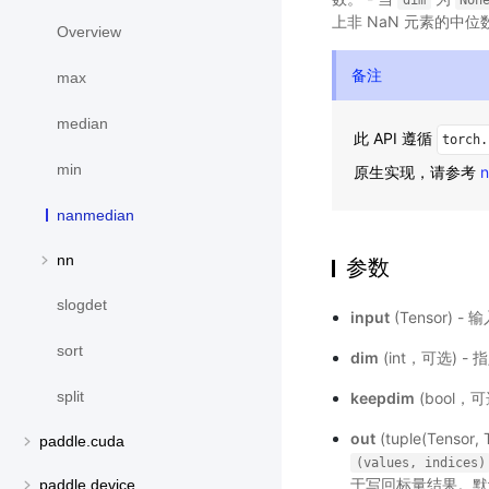
dim
Non
上非 NaN 元素的中位
Overview
备注
max
median
此 API 遵循
torch.
min
原生实现，请参考
n
nanmedian
nn
参数
slogdet
input
(Tensor) - 
sort
dim
(int，可选) 
split
keepdim
(bool，
out
(tuple(Tenso
paddle.cuda
(values,
indices)
于写回标量结果。
paddle.device