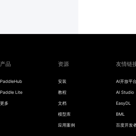
产品
资源
友情链
PaddleHub
安装
AI开放平
Paddle Lite
教程
AI Studio
更多
文档
EasyDL
模型库
BML
应用案例
百度开发