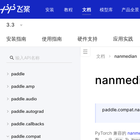
\u200E
安装
教程
文档
模型库
产品全景
3.3
安装指南
使用指南
硬件支持
应用实践
文档
nanmedian
paddle
nanmed
paddle.amp
paddle.audio
paddle.compat.
na
paddle.autograd
paddle.callbacks
PyTorch 兼容的
nanme
paddle.compat
数。 - 当
为