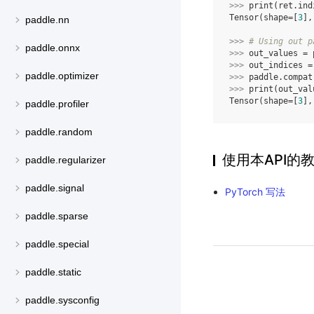
>>> 
print
(
ret
.
ind
Tensor(shape=[
3
],
paddle.nn
>>> 
# Using out p
paddle.onnx
>>> 
out_values
=
>>> 
out_indices
=
paddle.optimizer
>>> 
paddle
.
compat
>>> 
print
(
out_val
Tensor(shape=[
3
],
paddle.profiler
paddle.random
使用本API的
paddle.regularizer
paddle.signal
PyTorch 写法
paddle.sparse
paddle.special
paddle.static
paddle.sysconfig