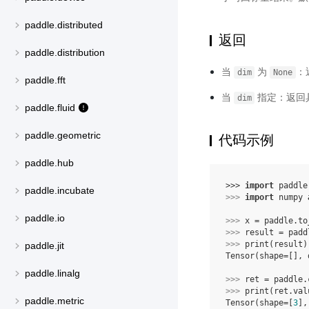
paddle.distributed
返回
paddle.distribution
当
为
：
dim
None
paddle.fft
当
指定：返回
dim
paddle.fluid
paddle.geometric
代码示例
paddle.hub
>>> 
import
paddle
paddle.incubate
>>> 
import
numpy
paddle.io
>>> 
x
=
paddle
.
to
>>> 
result
=
padd
>>> 
print
(
result
)
paddle.jit
Tensor(shape=[], 
paddle.linalg
>>> 
ret
=
paddle
.
>>> 
print
(
ret
.
val
paddle.metric
Tensor(shape=[
3
],