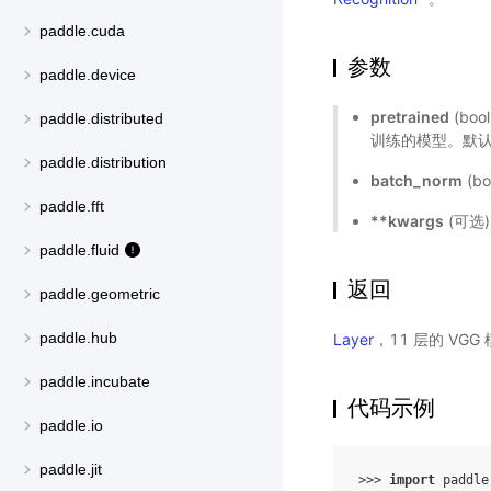
paddle.cuda
参数
paddle.device
pretrained
(bo
paddle.distributed
训练的模型。默认值
paddle.distribution
batch_norm
(b
paddle.fft
**kwargs
(可选
paddle.fluid
返回
paddle.geometric
paddle.hub
Layer
，11 层的 VGG
paddle.incubate
代码示例
paddle.io
paddle.jit
>>> 
import
paddle