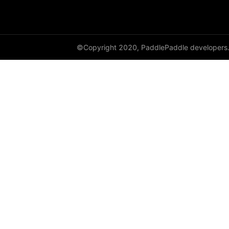
resnext50_64x4d
shufflenet_v2_swish
©Copyright 2020, PaddlePaddle developers
shufflenet_v2_x0_25
shufflenet_v2_x0_33
shufflenet_v2_x0_5
shufflenet_v2_x1_0
shufflenet_v2_x1_5
shufflenet_v2_x2_0
ShuffleNetV2
SqueezeNet
squeezenet1_0