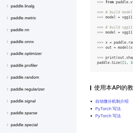
>>> 
from
paddle.v
paddle.linalg
>>> 
# build model
>>> 
model
=
vgg11
paddle.metric
>>> 
# build vgg11
paddle.nn
>>> 
model
=
vgg11
paddle.onnx
>>> 
x
=
paddle
.
ra
>>> 
out
=
model
(
x
paddle.optimizer
>>> 
print
(
out
.
sha
paddle.Size([
1
, 
1
paddle.profiler
paddle.random
使用本API的
paddle.regularizer
自动微分机制介绍
paddle.signal
PyTorch 写法
paddle.sparse
PyTorch 写法
paddle.special