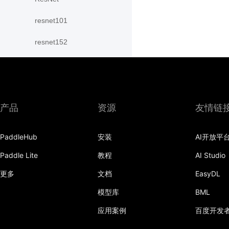
resnet101
resnet152
resnet18
resnet34
resnet50
产品
资源
友情链
resnext101_32x4d
PaddleHub
安装
AI开放平
resnext101_64x4d
Paddle Lite
教程
AI Studio
resnext152_32x4d
更多
文档
EasyDL
模型库
BML
resnext152_64x4d
应用案例
百度开发
resnext50_32x4d