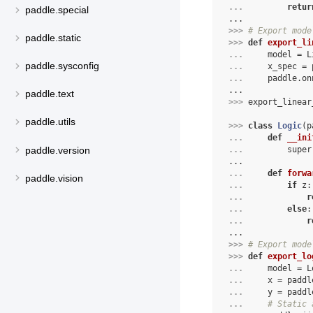
... 
retur
paddle.special
...
>>> 
# Export mode
paddle.static
>>> 
def
export_li
... 
model
=
L
paddle.sysconfig
... 
x_spec
=
... 
paddle
.
on
...
paddle.text
>>> 
export_linear
paddle.utils
>>> 
class
Logic
(
p
... 
def
__ini
paddle.version
... 
super
...
... 
def
forwa
paddle.vision
... 
if
z
:
... 
r
... 
else
:
... 
r
...
>>> 
# Export mode
>>> 
def
export_lo
... 
model
=
L
... 
x
=
paddl
... 
y
=
paddl
... 
# Static 