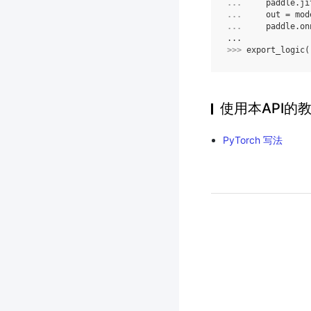
... 
paddle
.
ji
... 
out
=
mod
... 
paddle
.
on
...
>>> 
export_logic
(
使用本API的
PyTorch 写法