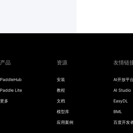
产品
资源
友情链
PaddleHub
安装
AI开放平
Paddle Lite
教程
AI Studio
更多
文档
EasyDL
模型库
BML
应用案例
百度开发