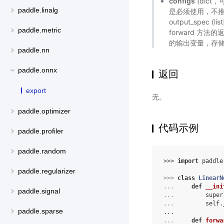
configs
(dic
paddle.linalg
是必须使用，不
output_spec
paddle.metric
forward 
的输出变量，存
paddle.nn
paddle.onnx
返回
export
无。
paddle.optimizer
代码示例
paddle.profiler
paddle.random
>>> 
import
paddle
paddle.regularizer
>>> 
class
LinearN
... 
def
__ini
paddle.signal
... 
super
... 
self
.
paddle.sparse
...
... 
def
forwa