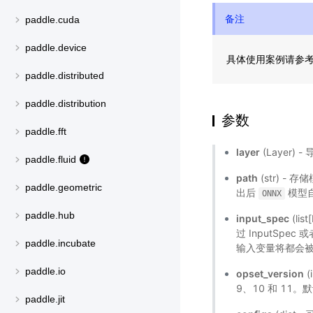
备注
paddle.cuda
paddle.device
具体使用案例请参
paddle.distributed
paddle.distribution
参数
paddle.fft
layer
(Layer) 
paddle.fluid
path
(str) -
paddle.geometric
出后
模型
ONNX
paddle.hub
input_spec
(li
过 InputSpec
paddle.incubate
输入变量将都会
paddle.io
opset_version
(
9、10 和 11。
paddle.jit