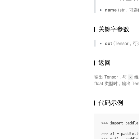
name
(str，可
关键字参数
out
(Tensor，可
返回
输出 Tensor，与
维
x
float 类型时，输出 T
代码示例
>>> 
import
paddle
>>> 
x1
=
paddle
.
t