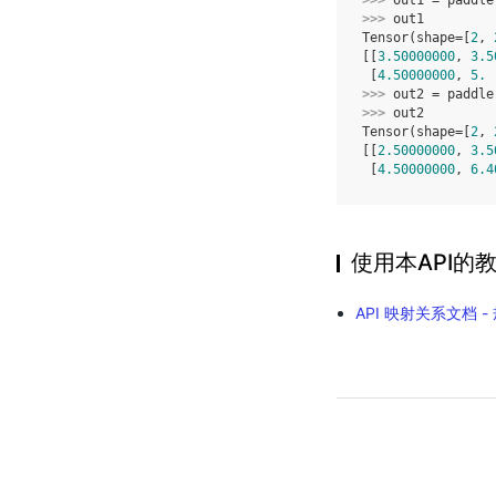
>>> 
out1
=
paddle
>>> 
out1
Tensor(shape=[
2
, 
[[
3.50000000
, 
3.5
 [
4.50000000
, 
5.
 
>>> 
out2
=
paddle
>>> 
out2
Tensor(shape=[
2
, 
[[
2.50000000
, 
3.5
 [
4.50000000
, 
6.4
使用本API的
API 映射关系文档 -