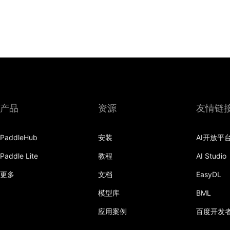
产品
资源
友情链
PaddleHub
安装
AI开放平
Paddle Lite
教程
AI Studio
更多
文档
EasyDL
模型库
BML
应用案例
百度开发