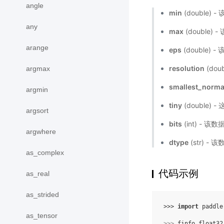
angle
min
(double
any
max
(double
arange
eps
(double) 
resolution
(do
argmax
smallest_norma
argmin
tiny
(double) 
argsort
bits
(int) - 
argwhere
dtype
(str) 
as_complex
代码示例
as_real
as_strided
>>> 
import
paddle
as_tensor
>>> 
finfo_float32