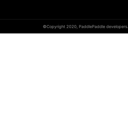
cauchy_
cdist
©Copyright 2020, PaddlePaddle developers
ceil
ceil_
chunk
clamp
clip_
clone
column_stack
combinations