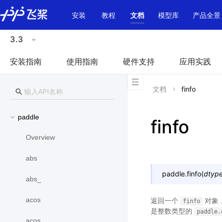
\u200E
安装
教程
文档
模型库
产品全景
3.3
安装指南
使用指南
硬件支持
应用实践
文档
finfo
paddle
finfo
Overview
abs
paddle.
finfo
(
dtyp
abs_
acos
返回一个
对象
finfo
是整数类型的
paddle.
acos_