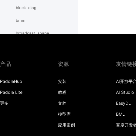
block_diag
bmm
broadcast_shape
broadcast_shapes
broadcast_tensors
产品
资源
友情链
broadcast_to
PaddleHub
安装
AI开放平
bucketize
Paddle Lite
教程
AI Studio
cartesian_prod
更多
文档
EasyDL
cast
模型库
BML
cast_
应用案例
百度开发
cat