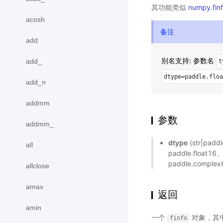
其功能类似
numpy.fin
acosh
备注
add
别名支持: 参数名
add_
t
dtype=paddle.floa
add_n
addmm
参数
addmm_
dtype
(str|pa
all
paddle.float16、
paddle.comp
allclose
amax
返回
amin
一个
对象，其中
finfo