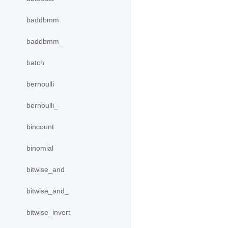
baddbmm
baddbmm_
batch
bernoulli
bernoulli_
bincount
binomial
bitwise_and
bitwise_and_
bitwise_invert