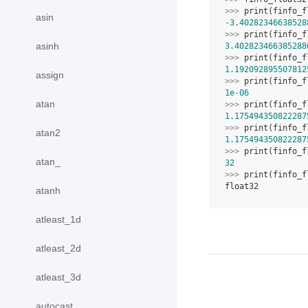
>>> 
print
(
finfo_f
asin
-3.40282346638528
>>> 
print
(
finfo_f
asinh
3.402823466385288
>>> 
print
(
finfo_f
1.192092895507812
assign
>>> 
print
(
finfo_f
1e-06
atan
>>> 
print
(
finfo_f
1.175494350822287
>>> 
print
(
finfo_f
atan2
1.175494350822287
>>> 
print
(
finfo_f
atan_
32
>>> 
print
(
finfo_f
float32
atanh
atleast_1d
atleast_2d
atleast_3d
autocast