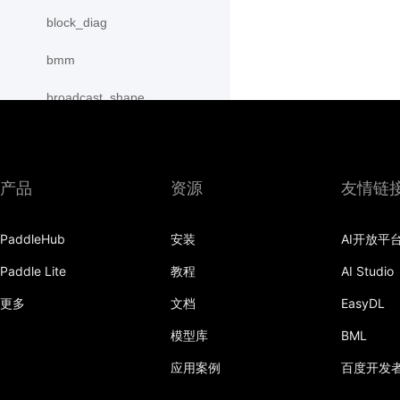
block_diag
bmm
broadcast_shape
broadcast_shapes
broadcast_tensors
产品
资源
友情链
broadcast_to
PaddleHub
安装
AI开放平
bucketize
Paddle Lite
教程
AI Studio
cartesian_prod
更多
文档
EasyDL
cast
模型库
BML
cast_
应用案例
百度开发
cat