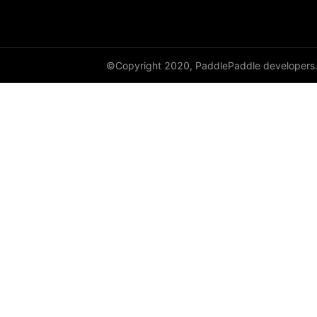
cauchy_
cdist
©Copyright 2020, PaddlePaddle developers
ceil
ceil_
chunk
clamp
clip_
clone
column_stack
combinations