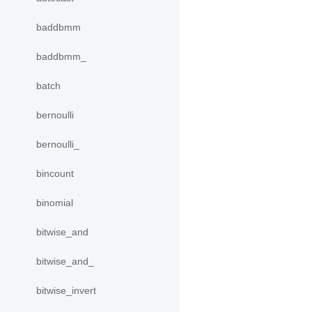
baddbmm
baddbmm_
batch
bernoulli
bernoulli_
bincount
binomial
bitwise_and
bitwise_and_
bitwise_invert