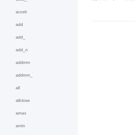
acosh
add
add_
add_n
addmm
addmm_
all
allclose
amax
amin