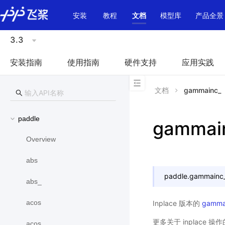
\u200E
安装
教程
文档
模型库
产品全景
3.3
安装指南
使用指南
硬件支持
应用实践
文档
gammainc_
paddle
gammai
Overview
abs
paddle.
gammainc
abs_
acos
Inplace 版本的
gamma
更多关于 inplace 
acos_