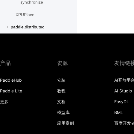
synchronize
XPUPlace
paddle.distributed
paddle.distribution
paddle.fft
产品
资源
友情链
paddle.fluid
paddle.geometric
PaddleHub
安装
AI开放平
paddle.hub
Paddle Lite
教程
AI Studio
paddle.incubate
更多
文档
EasyDL
paddle.io
模型库
BML
paddle.jit
应用案例
百度开发