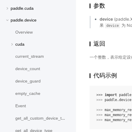
参数
paddle.cuda
device
(paddle
paddle.device
果
为 N
device
Overview
返回
cuda
current_stream
一个整数，表示给定设备上
device_count
代码示例
device_guard
empty_cache
>>> 
import
paddle
>>> 
paddle
.
device
Event
>>> 
max_memory_re
>>> 
max_memory_re
get_all_custom_device_type
>>> 
max_memory_re
get_all_device_type