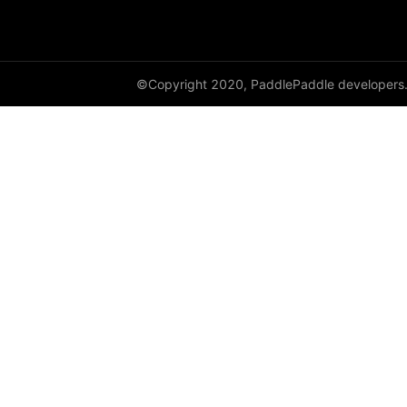
paddle.linalg
paddle.metric
paddle.nn
©Copyright 2020, PaddlePaddle developers
paddle.onnx
paddle.optimizer
paddle.profiler
paddle.random
paddle.regularizer
paddle.signal
paddle.sparse
paddle.special
paddle.static