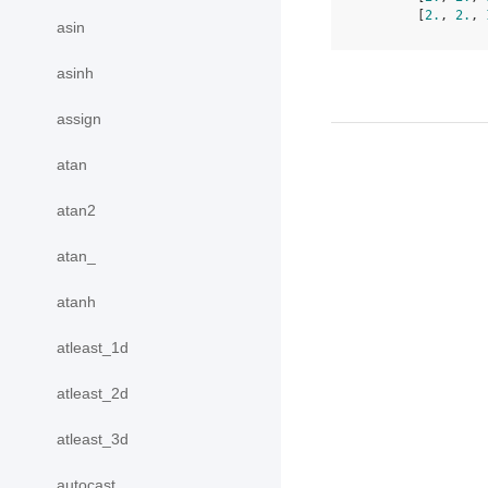
        [
2.
, 
2.
, 
asin
asinh
assign
atan
atan2
atan_
atanh
atleast_1d
atleast_2d
atleast_3d
autocast