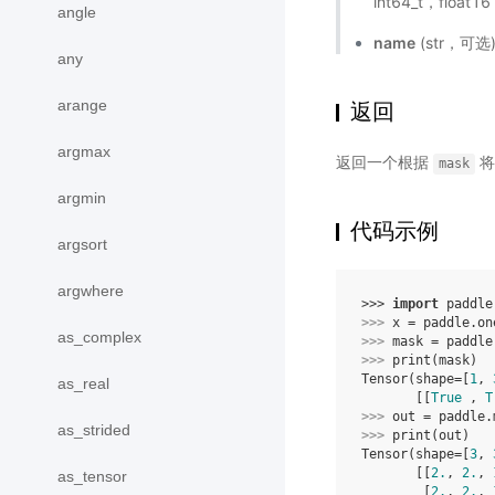
int64_t，float1
angle
name
(str，可
any
arange
返回
argmax
返回一个根据
将
mask
argmin
代码示例
argsort
argwhere
>>> 
import
paddle
>>> 
x
=
paddle
.
on
as_complex
>>> 
mask
=
paddle
>>> 
print
(
mask
)
Tensor(shape=[
1
, 
as_real
       [[
True
 , 
T
>>> 
out
=
paddle
.
as_strided
>>> 
print
(
out
)
Tensor(shape=[
3
, 
       [[
2.
, 
2.
, 
as_tensor
        [
2.
, 
2.
, 