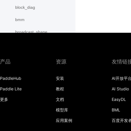
block_diag
bmm
broadcast_shape
broadcast_shapes
broadcast_tensors
产品
资源
友情链
broadcast_to
PaddleHub
安装
AI开放平
bucketize
Paddle Lite
教程
AI Studio
cartesian_prod
更多
文档
EasyDL
cast
模型库
BML
cast_
应用案例
百度开发
cat