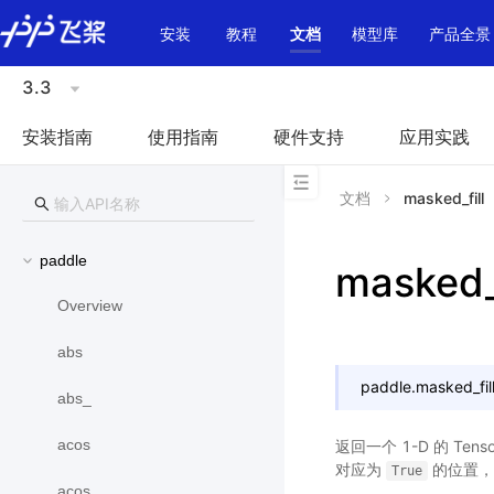
\u200E
安装
教程
文档
模型库
产品全景
3.3
安装指南
使用指南
硬件支持
应用实践
文档
masked_fill
paddle
masked_f
Overview
abs
paddle.
masked_fil
abs_
acos
返回一个 1-D 的 Tens
对应为
的位置，
True
acos_