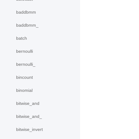
baddbmm
baddbmm_
batch
bernoulli
bernoulli_
bincount
binomial
bitwise_and
bitwise_and_
bitwise_invert