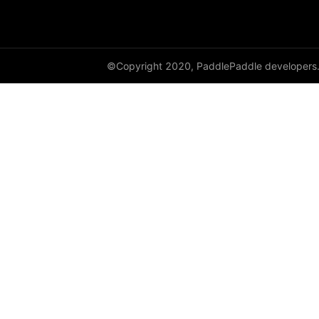
cauchy_
cdist
©Copyright 2020, PaddlePaddle developers
ceil
ceil_
chunk
clamp
clip_
clone
column_stack
combinations