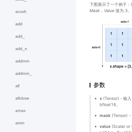
下图展示了一个例子：假
Mask
，
Value
值为 3。
acosh
add
add_
add_n
addmm
addmm_
参数
all
allclose
x
(Tensor) - 输
bfloat16。
amax
mask
(Tenso
amin
value
(Scalar