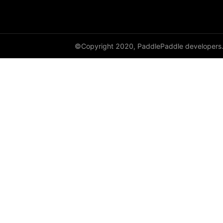
cauchy_
cdist
©Copyright 2020, PaddlePaddle developers
ceil
ceil_
chunk
clamp
clip_
clone
column_stack
combinations