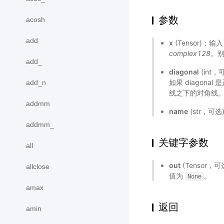
参数
acosh
add
x
(Tensor)：输
complex128
。
add_
diagonal
(int
如果 diagona
add_n
线之下的对角线
addmm
name
(str，可
addmm_
关键字参数
all
out
(Tensor，可
allclose
值为
。
None
amax
返回
amin