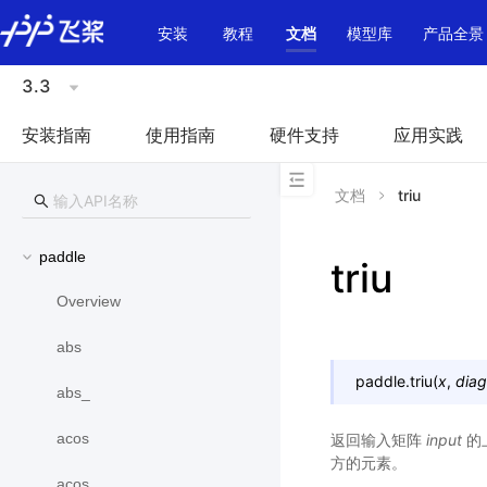
\u200E
安装
教程
文档
模型库
产品全景
3.3
安装指南
使用指南
硬件支持
应用实践
文档
triu
paddle
triu
Overview
abs
paddle.
triu
(
x
,
diag
abs_
acos
返回输入矩阵
input
的
方的元素。
acos_