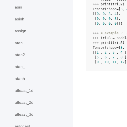
>>> 
print
(
triu2
)
asin
Tensor(shape=[
3
, 
[[
0
, 
0
, 
3
, 
4
],
asinh
 [
0
, 
0
, 
0
, 
8
],
 [
0
, 
0
, 
0
, 
0
]])
assign
>>> 
# example 3, 
>>> 
triu3
=
paddl
atan
>>> 
print
(
triu3
)
Tensor(shape=[
3
, 
[[
1
 , 
2
 , 
3
 , 
4
 ]
atan2
 [
5
 , 
6
 , 
7
 , 
8
 ]
 [
0
 , 
10
, 
11
, 
12
]
atan_
atanh
atleast_1d
atleast_2d
atleast_3d
autocast