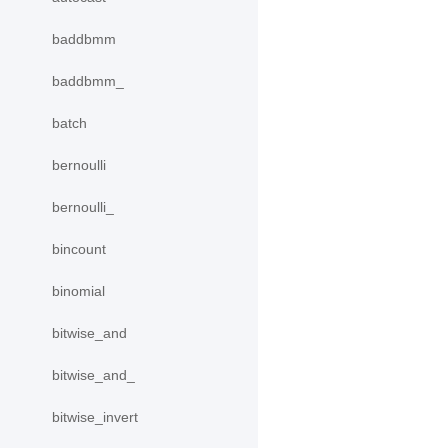
baddbmm
baddbmm_
batch
bernoulli
bernoulli_
bincount
binomial
bitwise_and
bitwise_and_
bitwise_invert