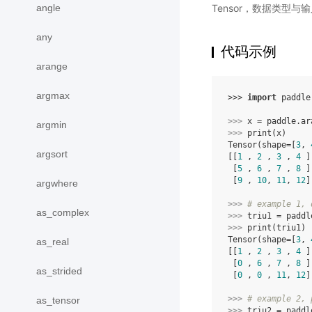
angle
Tensor，数据类型与
any
代码示例
arange
argmax
>>> 
import
paddle
>>> 
x
=
paddle
.
ar
argmin
>>> 
print
(
x
)
Tensor(shape=[
3
, 
argsort
[[
1
 , 
2
 , 
3
 , 
4
 ]
 [
5
 , 
6
 , 
7
 , 
8
 ]
 [
9
 , 
10
, 
11
, 
12
]
argwhere
>>> 
# example 1, 
as_complex
>>> 
triu1
=
paddl
>>> 
print
(
triu1
)
Tensor(shape=[
3
, 
as_real
[[
1
 , 
2
 , 
3
 , 
4
 ]
 [
0
 , 
6
 , 
7
 , 
8
 ]
as_strided
 [
0
 , 
0
 , 
11
, 
12
]
>>> 
# example 2, 
as_tensor
>>> 
triu2
=
paddl