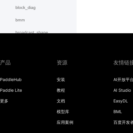
block_diag
bmm
broadcast_shape
broadcast_shapes
broadcast_tensors
产品
资源
友情链
broadcast_to
PaddleHub
安装
AI开放平
bucketize
Paddle Lite
教程
AI Studio
cartesian_prod
更多
文档
EasyDL
cast
模型库
BML
cast_
应用案例
百度开发
cat