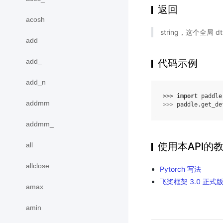
返回
acosh
string，这个全局 dty
add
add_
代码示例
add_n
>>> 
import
paddle
addmm
>>> 
paddle
.
get_de
addmm_
使用本API的
all
allclose
Pytorch 写法
飞桨框架 3.0 
amax
amin