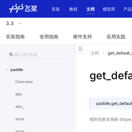
\u200E
安装
教程
文档
模型库
产品
3.3
安装指南
使用指南
硬件支持
应用实践
文档
get_default
paddle
get_def
Overview
abs
paddle.
get_defaul
abs_
acos
得到当前全局的 dtype
acos_