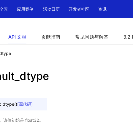
全景
应用案例
活动日历
开发者社区
资讯
API 文档
贡献指南
常见问题与解答
3.2 
_dtype
ault_dtype
t_dtype
(
)
[源代码]
。该值初始是 float32。