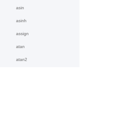
asin
asinh
assign
atan
atan2
atan_
atanh
产品
资源
atleast_1d
atleast_2d
PaddleHub
安装
atleast_3d
Paddle Lite
教程
autocast
更多
文档