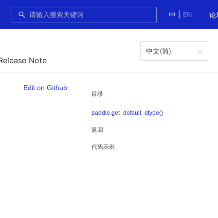
中
|
EN
论
中文(简)
Release Note
Edit on Github
目录
paddle.get_default_dtype()
返回
代码示例