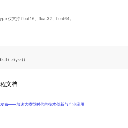
pe 仅支持 float16、float32、float64。
fault_dtype
()
教程文档
正式版发布——加速大模型时代的技术创新与产业应用