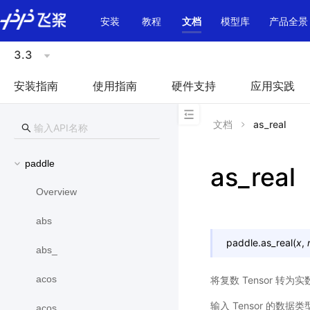
\u200E
安装
教程
文档
模型库
产品全景
3.3
安装指南
使用指南
硬件支持
应用实践
文档
as_real
paddle
as_real
Overview
abs
paddle.
as_real
(
x
,
abs_
acos
将复数 Tensor 转为实数
输入 Tensor 的数据类型
acos_