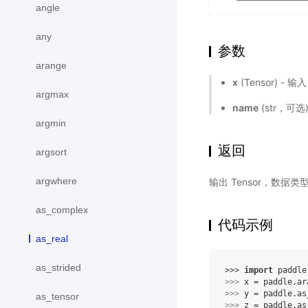
angle
any
参数
arange
x
(Tensor) - 输
argmax
name
(str，可
argmin
返回
argsort
argwhere
输出 Tensor，数据类型是 '
as_complex
代码示例
as_real
as_strided
>>> 
import
paddle
>>> 
x
=
paddle
.
ar
>>> 
y
=
paddle
.
as
as_tensor
>>> 
z
=
paddle
.
as