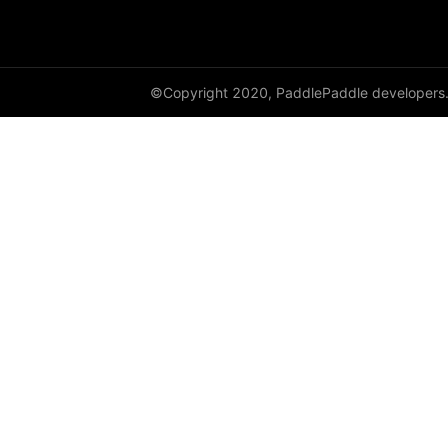
cauchy_
cdist
©Copyright 2020, PaddlePaddle developers
ceil
ceil_
chunk
clamp
clip_
clone
column_stack
combinations