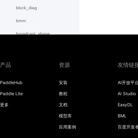
block_diag
bmm
broadcast_shape
broadcast_shapes
broadcast_tensors
产品
资源
友情链
broadcast_to
PaddleHub
安装
AI开放平
bucketize
Paddle Lite
教程
AI Studio
cartesian_prod
更多
文档
EasyDL
cast
模型库
BML
cast_
应用案例
百度开发
cat