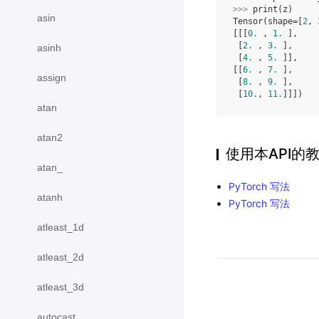
>>> 
print
(
z
)
asin
Tensor(shape=[
2
, 
[[[
0.
 , 
1.
 ],
 [
2.
 , 
3.
 ],
asinh
 [
4.
 , 
5.
 ]],
[[
6.
 , 
7.
 ],
assign
 [
8.
 , 
9.
 ],
 [
10.
, 
11.
]]])
atan
atan2
使用本API的
atan_
PyTorch 写法
atanh
PyTorch 写法
atleast_1d
atleast_2d
atleast_3d
autocast