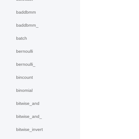
baddbmm
baddbmm_
batch
bernoulli
bernoulli_
bincount
binomial
bitwise_and
bitwise_and_
bitwise_invert