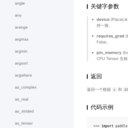
angle
关键字参数
any
device
(Place
持一致。
arange
requires_grad
(
argmax
False。
argmin
pin_memory
(b
CPU Tensor 
argsort
argwhere
返回
as_complex
返回一个根据
和
x
d
as_real
代码示例
as_strided
as_tensor
>>> 
import
paddle