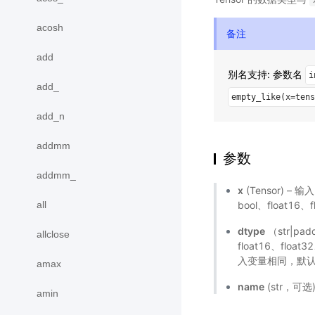
acosh
备注
add
别名支持: 参数名
i
add_
empty_like(x=tens
add_n
addmm
参数
addmm_
x
(Tensor) –
all
bool、float16、
dtype
（str|pa
allclose
float16、flo
入变量相同，默认值
amax
name
(str，可
amin