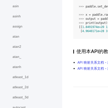
asin
>>> 
paddle
.
set_de
>>> 
x
=
paddle
.
ra
asinh
>>> 
output
=
padd
>>> 
print
(
output
)
assign
[[
1.8491974e+20
1
 [
4.9640171e+28
3
atan
atan2
使用本API的
atan_
API 映射关系文档 -
atanh
API 映射关系文档 -
atleast_1d
atleast_2d
atleast_3d
autocast