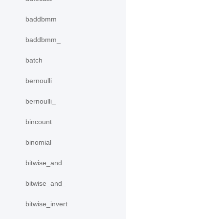
baddbmm
baddbmm_
batch
bernoulli
bernoulli_
bincount
binomial
bitwise_and
bitwise_and_
bitwise_invert