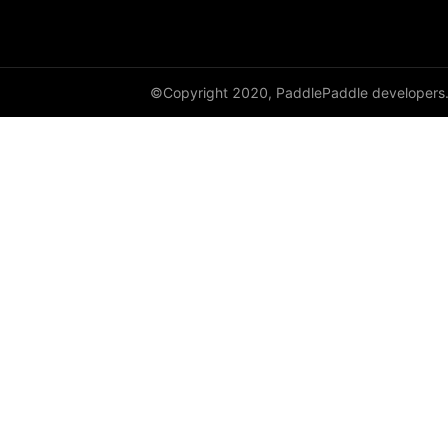
cauchy_
cdist
©Copyright 2020, PaddlePaddle developers
ceil
ceil_
chunk
clamp
clip_
clone
column_stack
combinations