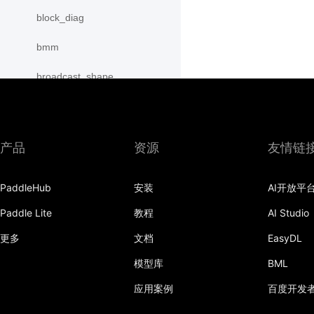
block_diag
bmm
broadcast_shape
broadcast_shapes
broadcast_tensors
产品
资源
友情链
broadcast_to
PaddleHub
安装
AI开放平
bucketize
Paddle Lite
教程
AI Studio
cartesian_prod
更多
文档
EasyDL
cast
模型库
BML
cast_
应用案例
百度开发
cat