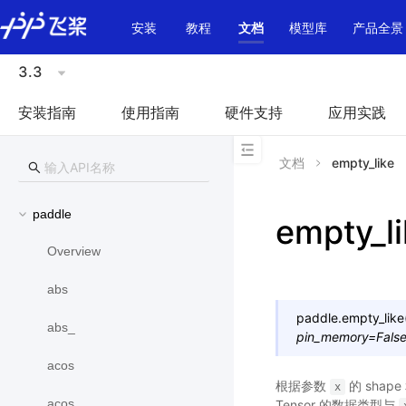
\u200E
安装
教程
文档
模型库
产品全景
3.3
安装指南
使用指南
硬件支持
应用实践
文档
empty_like
paddle
empty_li
Overview
abs
paddle.
empty_like
abs_
pin_memory
=
Fals
acos
根据参数
的 shap
x
acos_
Tensor 的数据类型与