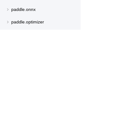
paddle.onnx
paddle.optimizer
paddle.profiler
paddle.random
paddle.regularizer
产品
资源
paddle.signal
PaddleHub
安装
paddle.sparse
Paddle Lite
教程
paddle.special
更多
文档
paddle.static
模型库
paddle.sysconfig
应用案例
paddle.text