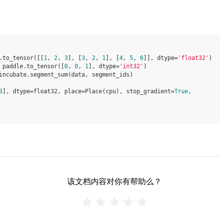
.
to_tensor
([[
1
,
2
,
3
],
[
3
,
2
,
1
],
[
4
,
5
,
6
]],
dtype
=
'float32'
)
paddle
.
to_tensor
([
0
,
0
,
1
],
dtype
=
'int32'
)
incubate
.
segment_sum
(
data
,
segment_ids
)
3
], dtype=float32, place=Place(cpu), stop_gradient=
True
,
该文档内容对你有帮助么？