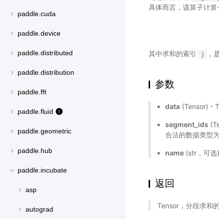
具体而言，该算子计算一个
paddle.cuda
paddle.device
paddle.distributed
其中求和的索引
，
j
paddle.distribution
参数
paddle.fft
data
(Tensor) 
paddle.fluid
segment_ids
(T
paddle.geometric
合法的数据类型为 i
paddle.hub
name
(str，可
paddle.incubate
返回
asp
Tensor，分段求和的
autograd