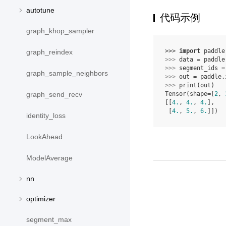
autotune
代码示例
graph_khop_sampler
>>> 
import
paddle
graph_reindex
>>> 
data
=
paddle
>>> 
segment_ids
=
graph_sample_neighbors
>>> 
out
=
paddle
.
>>> 
print
(
out
)
graph_send_recv
Tensor(shape=[
2
, 
[[
4.
, 
4.
, 
4.
],
 [
4.
, 
5.
, 
6.
]])
identity_loss
LookAhead
ModelAverage
nn
optimizer
segment_max