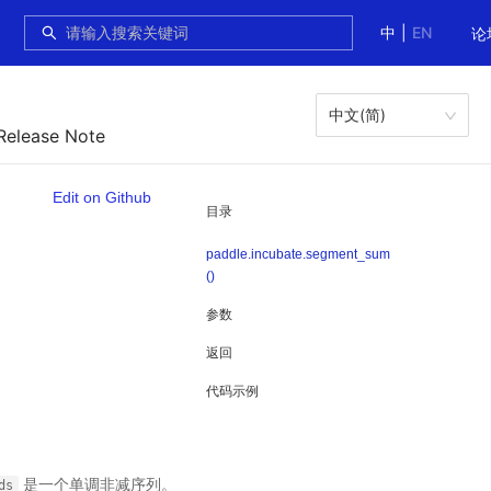
中
|
EN
论
中文(简)
Release Note
Edit on Github
目录
paddle.incubate.segment_sum
()
参数
返回
代码示例
是一个单调非减序列。
ds