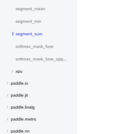
segment_mean
segment_min
segment_sum
softmax_mask_fuse
softmax_mask_fuse_upper_triangle
xpu
paddle.io
paddle.jit
paddle.linalg
paddle.metric
paddle.nn