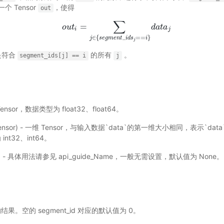
 Tensor
，使得
out
∑
=
o
o
u
u
t
t
i
=
∑
j
∈
{
s
e
g
m
e
n
t
_
i
d
s
j
==
i
}
d
d
a
a
t
t
a
a
j
i
j
∈
{
_
=
=
}
j
s
e
g
m
e
n
t
i
d
s
i
j
是符合
的所有
。
segment_ids[j]
==
i
j
- Tensor，数据类型为 float32、float64。
ensor) - 一维 Tensor，与输入数据`data`的第一维大小相同，表示`d
nt32、int64。
选) - 具体用法请参见
api_guide_Name
，一般无需设置，默认值为 None。
结果。空的 segment_id 对应的默认值为 0。