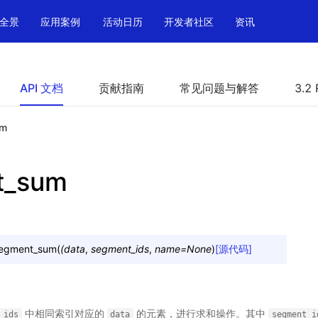
全景
应用案例
活动日历
开发者社区
资讯
API 文档
贡献指南
常见问题与解答
3.2 
um
t_sum
egment_sum
(
(data
,
segment_ids
,
name=None
)
[源代码]
中相同索引对应的
的元素，进行求和操作。其中
_ids
data
segment_i