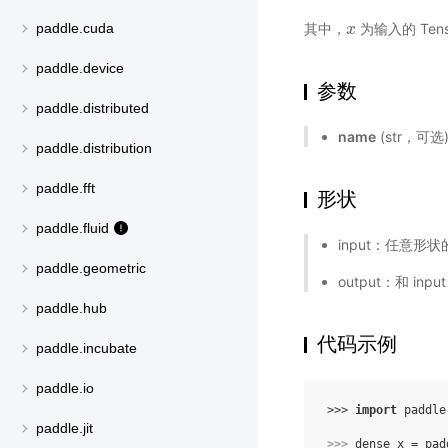
paddle.cuda
其中，
为输入的 Tens
x
x
paddle.device
参数
paddle.distributed
name
(str，可
paddle.distribution
paddle.fft
形状
paddle.fluid
input：任意形状的 
paddle.geometric
output：和 in
paddle.hub
代码示例
paddle.incubate
paddle.io
>>> 
import
paddle
paddle.jit
>>> 
dense_x
=
pad