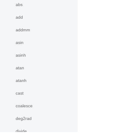
abs
add
addmm
asin
asinh
atan
atanh
cast
coalesce
deg2rad
divide