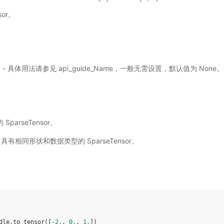
or。
选) - 具体用法请参见
api_guide_Name
，一般无需设置，默认值为 None。
SparseTensor。
put 具有相同形状和数据类型的 SparseTensor。
dle
.
to_tensor
([
-
2.
,
0.
,
1.
])