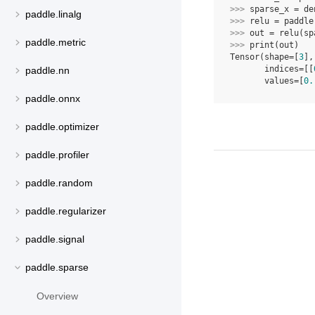
>>> 
sparse_x
=
de
paddle.linalg
>>> 
relu
=
paddle
>>> 
out
=
relu
(
sp
paddle.metric
>>> 
print
(
out
)
Tensor(shape=[
3
],
       indices=[[
paddle.nn
       values=[
0.
paddle.onnx
paddle.optimizer
paddle.profiler
paddle.random
paddle.regularizer
paddle.signal
paddle.sparse
Overview