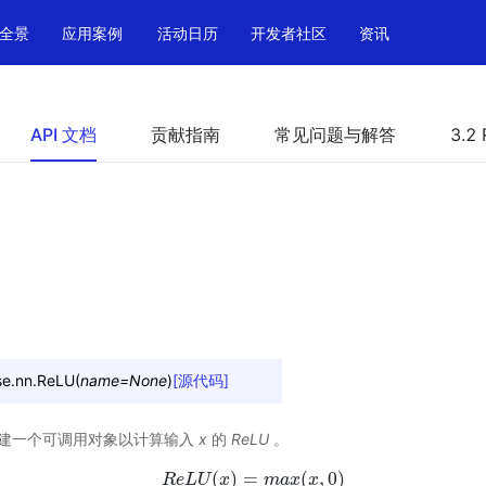
全景
应用案例
活动日历
开发者社区
资讯
API 文档
贡献指南
常见问题与解答
3.2 
e.nn.
ReLU
(
name
=
None
)
[源代码]
，创建一个可调用对象以计算输入
x
的
ReLU
。
(
)
=
(
,
0
)
R
e
L
R
e
U
L
U
x
(
x
)
=
m
m
a
x
a
(
x
x
,
0
x
)