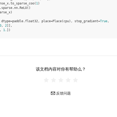
nse_x
.
to_sparse_coo
(
1
)
.
sparse
.
nn
.
ReLU
()
arse_x
)
 dtype=paddle.float32, place=Place(cpu), stop_gradient=
True
,
0
, 
2
]],
, 
1.
])
该文档内容对你有帮助么？
反馈问题