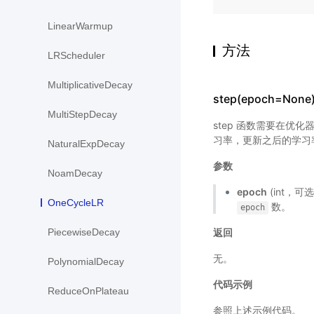
LinearWarmup
方法
LRScheduler
MultiplicativeDecay
step(epoch=None
MultiStepDecay
step 函数需要在优化
习率，更新之后的学习
NaturalExpDecay
参数
NoamDecay
epoch
(int，可
OneCycleLR
数。
epoch
返回
PiecewiseDecay
无。
PolynomialDecay
代码示例
ReduceOnPlateau
参照上述示例代码。