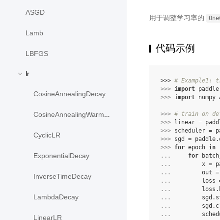
ASGD
用于调整学习率的
One
Lamb
代码示例
LBFGS
lr
>>> 
# Example1: t
>>> 
import
paddle
CosineAnnealingDecay
>>> 
import
numpy
>>> 
# train on de
CosineAnnealingWarmRestarts
>>> 
linear
=
padd
>>> 
scheduler
=
p
CyclicLR
>>> 
sgd
=
paddle
.
>>> 
for
epoch
in
ExponentialDecay
... 
for
batch
... 
x
=
p
... 
out
=
InverseTimeDecay
... 
loss
... 
loss
.
LambdaDecay
... 
sgd
.
s
... 
sgd
.
c
... 
sched
LinearLR