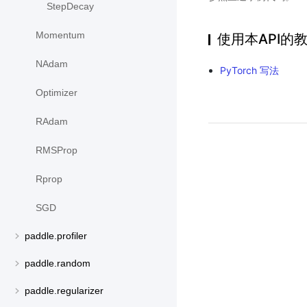
StepDecay
Momentum
使用本API的
NAdam
PyTorch 写法
Optimizer
RAdam
RMSProp
Rprop
SGD
paddle.profiler
paddle.random
paddle.regularizer