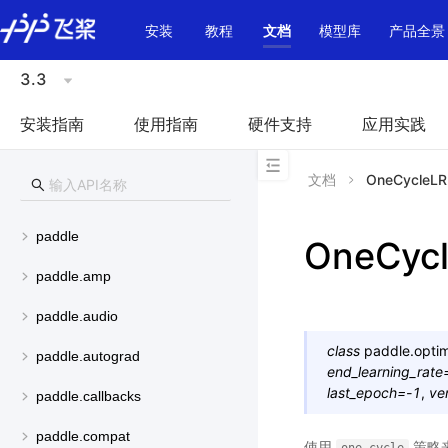
\u200E
安装
教程
文档
模型库
产品全景
3.3
安装指南
使用指南
硬件支持
应用实践
文档
OneCycleLR
paddle
OneCyc
paddle.amp
paddle.audio
class
paddle.optimi
paddle.autograd
end_learning_rate
last_epoch
=
-1
,
ve
paddle.callbacks
paddle.compat
使用
策略