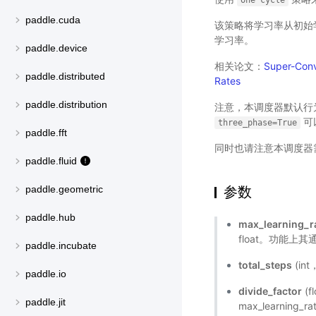
one
cycle
paddle.cuda
该策略将学习率从初始
学习率。
paddle.device
相关论文：
Super-Conv
paddle.distributed
Rates
paddle.distribution
注意，本调度器默认行为
可
three_phase=True
paddle.fft
同时也请注意本调度器
paddle.fluid
参数
paddle.geometric
paddle.hub
max_learning_r
float。功能上其
paddle.incubate
total_steps
(in
paddle.io
divide_factor
(f
paddle.jit
max_learning_r