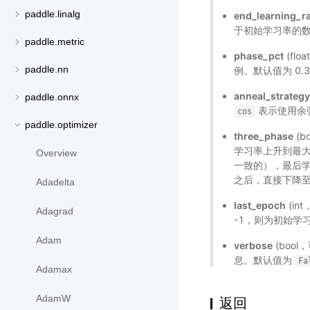
paddle.linalg
end_learning_r
于初始学习率的
paddle.metric
phase_pct
(fl
paddle.nn
例。默认值为 0.
anneal_strateg
paddle.onnx
表示使用余
cos
paddle.optimizer
three_phase
(b
学习率上升到最
Overview
一致的），最后
之后，直接下降
Adadelta
last_epoch
(in
Adagrad
-1，则为初始学
Adam
verbose
(bool
息。默认值为
Fa
Adamax
AdamW
返回