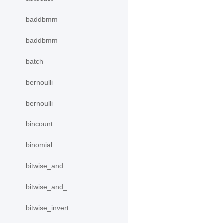
baddbmm
baddbmm_
batch
bernoulli
bernoulli_
bincount
binomial
bitwise_and
bitwise_and_
bitwise_invert