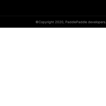
cauchy_
cdist
©Copyright 2020, PaddlePaddle developers
ceil
ceil_
chunk
clamp
clip_
clone
column_stack
combinations