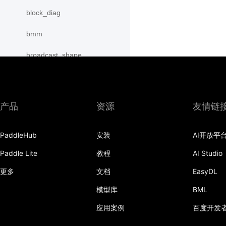
block_diag
bmm
broadcast_shape
broadcast_shapes
broadcast_tensors
产品
资源
友情链
broadcast_to
PaddleHub
安装
AI开放平
bucketize
Paddle Lite
教程
AI Studio
cartesian_prod
更多
文档
EasyDL
cast
模型库
BML
cast_
应用案例
百度开发
cat