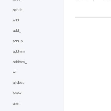
acosh
add
add_
add_n
addmm
addmm_
all
allclose
amax
amin