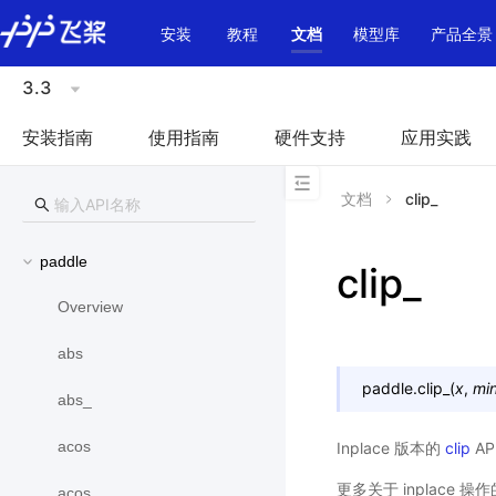
\u200E
安装
教程
文档
模型库
产品全景
3.3
安装指南
使用指南
硬件支持
应用实践
文档
clip_
paddle
clip_
Overview
abs
paddle.
clip_
(
x
,
mi
abs_
acos
Inplace 版本的
clip
AP
更多关于 inplace 
acos_