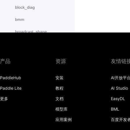
block_diag
bmm
broadcast_shape
broadcast_shapes
broadcast_tensors
产品
资源
友情链
broadcast_to
PaddleHub
安装
AI开放平
bucketize
Paddle Lite
教程
AI Studio
cartesian_prod
更多
文档
EasyDL
cast
模型库
BML
cast_
应用案例
百度开发
cat