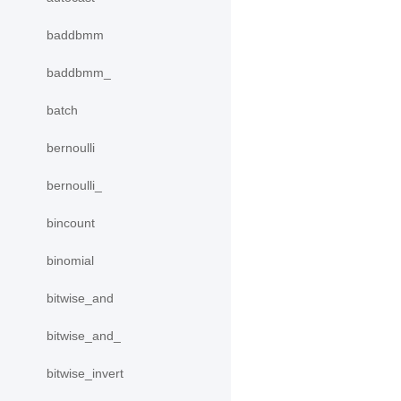
baddbmm
baddbmm_
batch
bernoulli
bernoulli_
bincount
binomial
bitwise_and
bitwise_and_
bitwise_invert