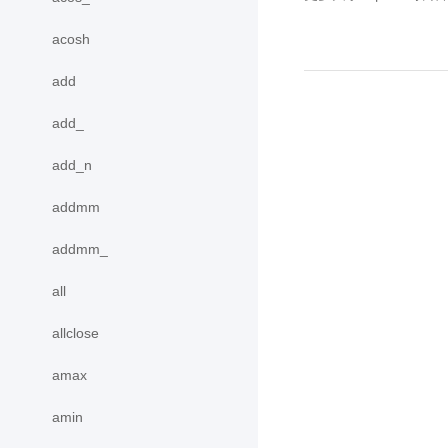
acosh
add
add_
add_n
addmm
addmm_
all
allclose
amax
amin