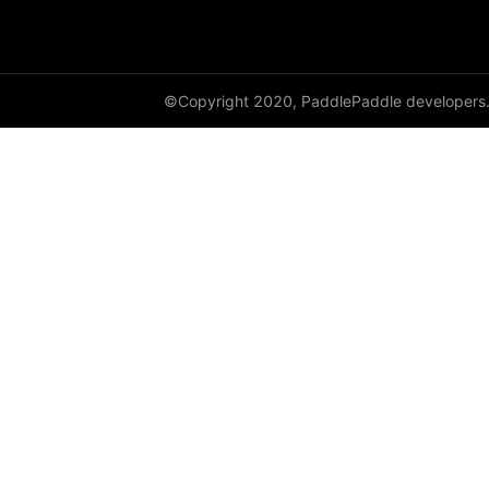
cauchy_
cdist
©Copyright 2020, PaddlePaddle developers
ceil
ceil_
chunk
clamp
clip_
clone
column_stack
combinations