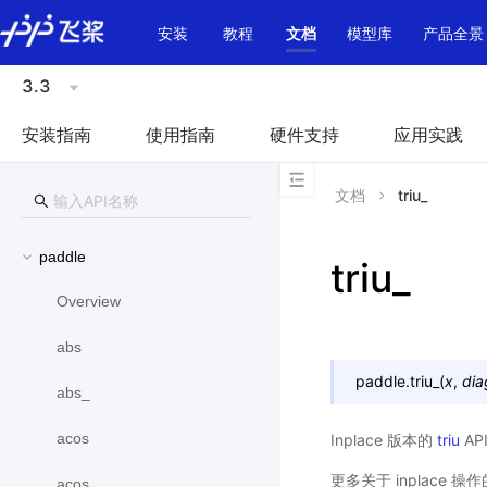
\u200E
安装
教程
文档
模型库
产品全景
3.3
安装指南
使用指南
硬件支持
应用实践
文档
triu_
paddle
triu_
Overview
abs
paddle.
triu_
(
x
,
dia
abs_
acos
Inplace 版本的
triu
AP
更多关于 inplace 
acos_