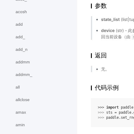
参数
acosh
state_list
(list
add
device
(str)
回当前设备（由
add_
add_n
返回
addmm
无。
addmm_
代码示例
all
allclose
>>> 
import
paddle
amax
>>> 
sts
=
paddle
.
>>> 
paddle
.
set_rn
amin