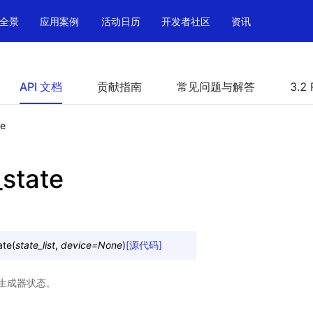
全景
应用案例
活动日历
开发者社区
资讯
API 文档
贡献指南
常见问题与解答
3.2 
te
_state
ate
(
state_list
,
device
=
None
)
[源代码]
生成器状态。