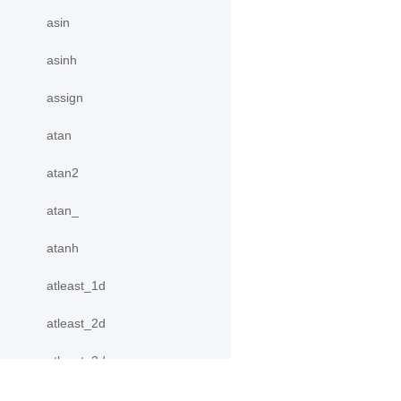
asin
asinh
assign
atan
atan2
atan_
atanh
atleast_1d
atleast_2d
atleast_3d
autocast