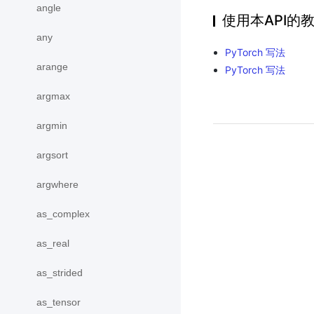
angle
使用本API的
any
PyTorch 写法
arange
PyTorch 写法
argmax
argmin
argsort
argwhere
as_complex
as_real
as_strided
as_tensor