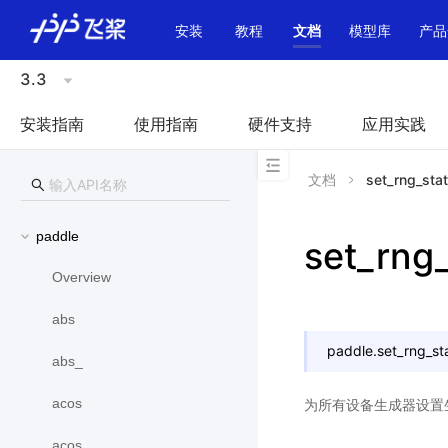
\u200E
安装
教程
文档
模型库
产品
3.3
安装指南
使用指南
硬件支持
应用实践
文档
set_rng_sta
paddle
set_rng
Overview
abs
paddle.
set_rng_st
abs_
acos
为所有设备生成器设置
acos_