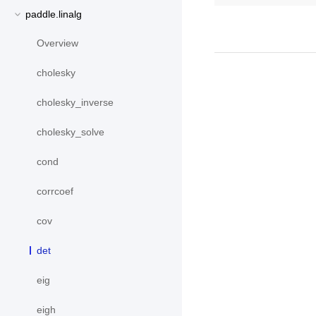
paddle.linalg
Overview
cholesky
cholesky_inverse
cholesky_solve
cond
corrcoef
cov
det
eig
eigh