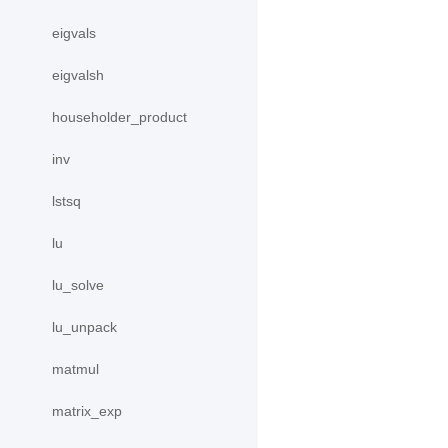
eigvals
eigvalsh
householder_product
inv
lstsq
lu
lu_solve
lu_unpack
matmul
matrix_exp