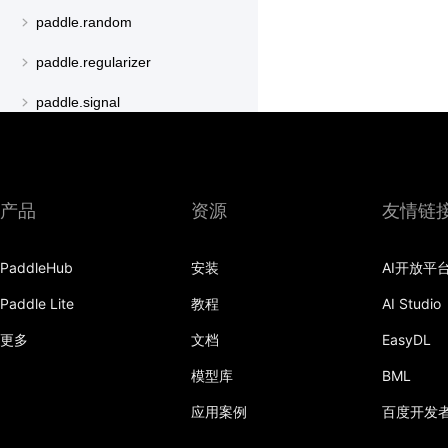
paddle.random
paddle.regularizer
paddle.signal
paddle.sparse
paddle.special
产品
资源
友情链
paddle.static
paddle.sysconfig
PaddleHub
安装
AI开放平
paddle.text
Paddle Lite
教程
AI Studio
更多
文档
EasyDL
paddle.utils
模型库
BML
paddle.version
应用案例
百度开发
paddle.vision