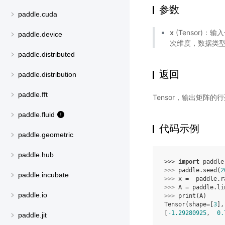
参数
paddle.cuda
x
(Tensor)：
paddle.device
次维度，数据类型支持 
paddle.distributed
返回
paddle.distribution
paddle.fft
Tensor，输出矩阵的行
paddle.fluid
代码示例
paddle.geometric
paddle.hub
>>> 
import
paddle
>>> 
paddle
.
seed
(
2
paddle.incubate
>>> 
x
=
paddle
.
r
>>> 
A
=
paddle
.
li
paddle.io
>>> 
print
(
A
)
Tensor(shape=[
3
],
[
-1.29280925
,  
0.
paddle.jit