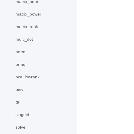
matrix_norm
matrix_power
matrix_rank
multi_dot
norm
ormqr
pca_lowrank
pinv
qr
slogdet
solve