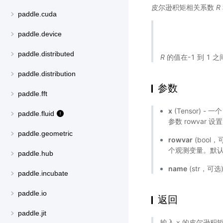
皮尔逊积矩相关系数
R
paddle.cuda
paddle.device
paddle.distributed
R
的值在-1 到 1 之
paddle.distribution
参数
paddle.fft
x
(Tensor) 
paddle.fluid
参数 rowvar 设
paddle.geometric
rowvar
(bool
个观测变量。默认 
paddle.hub
name
(str，可
paddle.incubate
paddle.io
返回
paddle.jit
输入 x 的皮尔逊积