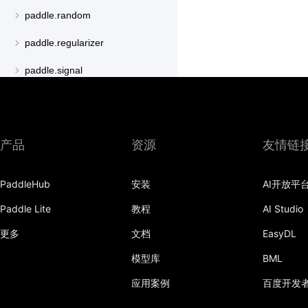
paddle.random
paddle.regularizer
paddle.signal
paddle.sparse
paddle.special
产品
资源
友情链
paddle.static
paddle.sysconfig
PaddleHub
安装
AI开放平
paddle.text
Paddle Lite
教程
AI Studio
更多
文档
EasyDL
paddle.utils
模型库
BML
paddle.version
应用案例
百度开发
paddle.vision