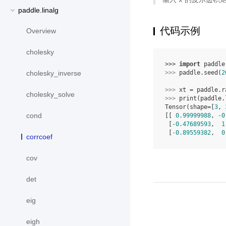
paddle.linalg
代码示例
Overview
cholesky
>>> 
import
paddle
>>> 
paddle
.
seed
(
2
cholesky_inverse
>>> 
xt
=
paddle
.
r
cholesky_solve
>>> 
print
(
paddle
.
Tensor(shape=[
3
, 
cond
[[ 
0.99999988
, 
-0
 [
-0.47689593
,  
1
 [
-0.89559382
,  
0
corrcoef
cov
det
eig
eigh