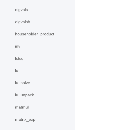
eigvals
eigvalsh
householder_product
inv
lstsq
lu
lu_solve
lu_unpack
matmul
matrix_exp