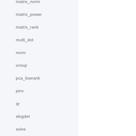
matrix_norm
matrix_power
matrix_rank
multi_dot
norm
ormqr
pca_lowrank
pinv
qr
slogdet
solve