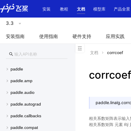
\u200E
安装
教程
文档
模型库
产品全景
3.3
安装指南
使用指南
硬件支持
应用实践
文档
corrcoef
paddle
corrcoe
paddle.amp
paddle.audio
paddle.linalg.
corr
paddle.autograd
paddle.callbacks
相关系数矩阵表示输入矩阵
相关系数矩阵 元素
Rij
paddle.compat