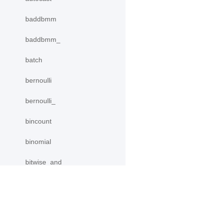
baddbmm
baddbmm_
batch
bernoulli
bernoulli_
bincount
binomial
bitwise_and
bitwise_and_
bitwise_invert
产品
资源