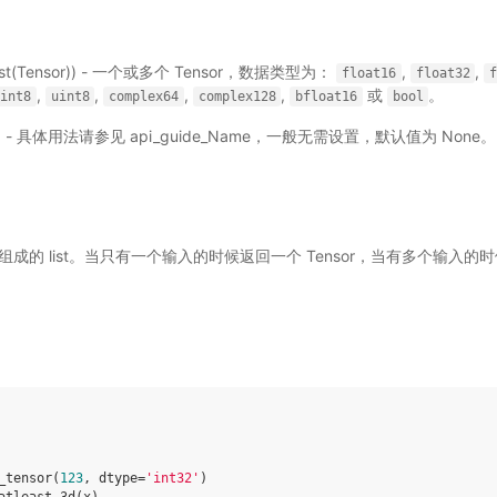
|list(Tensor)) - 一个或多个 Tensor，数据类型为：
,
,
float16
float32
,
,
,
,
或
。
int8
uint8
complex64
complex128
bfloat16
bool
选) - 具体用法请参见
api_guide_Name
，一般无需设置，默认值为 None。
sor 组成的 list。当只有一个输入的时候返回一个 Tensor，当有多个输入的时
_tensor
(
123
,
dtype
=
'int32'
)