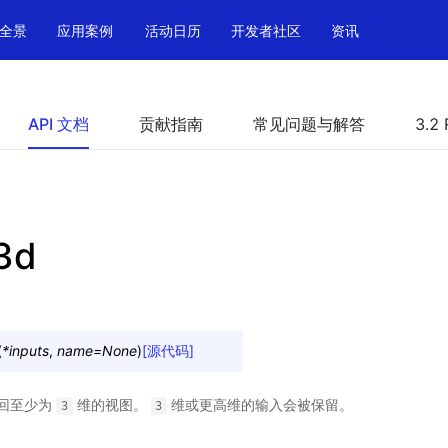
全景
应用案例
活动日历
开发者社区
资讯
API 文档
贡献指南
常见问题与解答
3.2 
_3d
(
*
inputs
,
name
=
None
)
[源代码]
回至少为
维的视图。
维或更高维的输入会被保留。
3
3