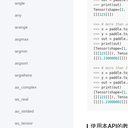
>>> 
out
=
paddle
.
angle
>>> 
print
(
out
)
Tensor(shape=[
1
, 
[[[
123
]]])
any
>>> 
# more than o
arange
>>> 
x
=
paddle
.
to
>>> 
y
=
paddle
.
to
argmax
>>> 
out
=
paddle
.
>>> 
print
(
out
)
[Tensor(shape=[
1
,
argmin
[[[
123
]]]), Tenso
[[[
1.23000002
]]])
argsort
>>> 
# more than 3
>>> 
x
=
paddle
.
to
argwhere
>>> 
y
=
paddle
.
to
>>> 
out
=
paddle
.
as_complex
>>> 
print
(
out
)
[Tensor(shape=[
1
,
[[[
123
]]]), Tenso
as_real
[[[[
1.23000002
]]]
as_strided
as_tensor
使用本API的