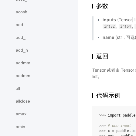
参数
acosh
inputs
(Tensor
add
,
,
int32
int64
name
(str，可
add_
add_n
返回
addmm
Tensor 或者由 Ten
addmm_
list。
all
代码示例
allclose
amax
>>> 
import
paddle
>>> 
# one input
amin
>>> 
x
=
paddle
.
to