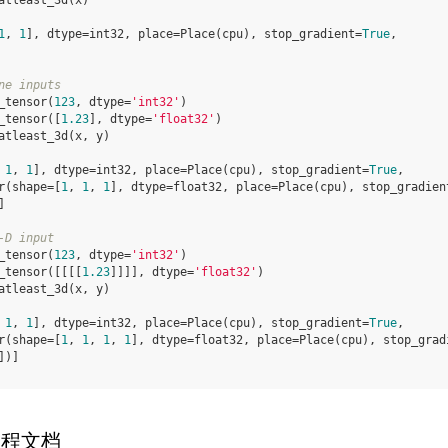
atleast_3d
(
x
)
1
, 
1
], dtype=int32, place=Place(cpu), stop_gradient=
True
,
ne inputs
_tensor
(
123
,
dtype
=
'int32'
)
_tensor
([
1.23
],
dtype
=
'float32'
)
atleast_3d
(
x
,
y
)
 
1
, 
1
], dtype=int32, place=Place(cpu), stop_gradient=
True
,
r(shape=[
1
, 
1
, 
1
], dtype=float32, place=Place(cpu), stop_gradien
]
-D input
_tensor
(
123
,
dtype
=
'int32'
)
_tensor
([[[[
1.23
]]]],
dtype
=
'float32'
)
atleast_3d
(
x
,
y
)
 
1
, 
1
], dtype=int32, place=Place(cpu), stop_gradient=
True
,
r(shape=[
1
, 
1
, 
1
, 
1
], dtype=float32, place=Place(cpu), stop_grad
])]
教程文档