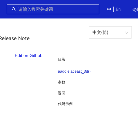
中
|
EN
论
中文(简)
Release Note
Edit on Github
目录
paddle.atleast_3d()
参数
返回
代码示例