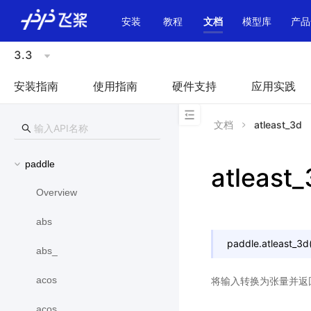
\u200E
安装
教程
文档
模型库
产品
3.3
安装指南
使用指南
硬件支持
应用实践
文档
atleast_3d
paddle
atleast
Overview
abs
paddle.
atleast_3d
abs_
acos
将输入转换为张量并返
acos_