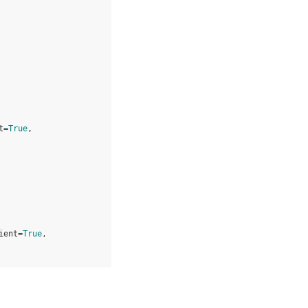
t=
True
,
ient=
True
,