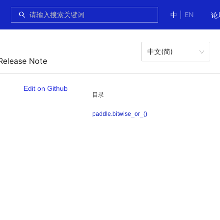
中
|
EN
论
中文(简)
Release Note
Edit on Github
目录
paddle.bitwise_or_()
。