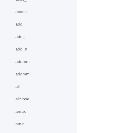
acosh
add
add_
add_n
addmm
addmm_
all
allclose
amax
amin