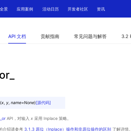
全景
应用案例
活动日历
开发者社区
资讯
API 文档
贡献指南
常见问题与解答
3.2 
or_
(
x
,
y
,
name
=
None
)
[源代码]
_or
API，对输入
x
采用 Inplace 策略。
操作的介绍请参考
3.1.3 原位（Inplace）操作和非原位操作的区别
了解详情