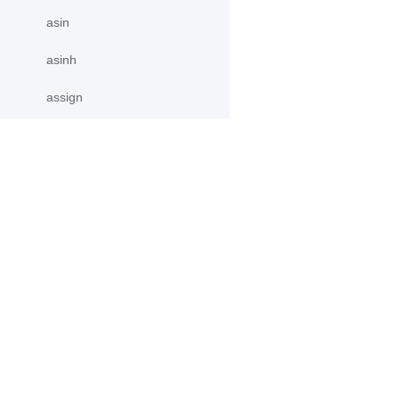
asin
asinh
assign
atan
atan2
产品
资源
atan_
atanh
PaddleHub
安装
atleast_1d
Paddle Lite
教程
更多
文档
atleast_2d
模型库
atleast_3d
应用案例
autocast