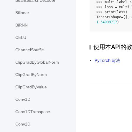
BeamSearchDecoder
>>> 
multi_label_s
>>> 
loss
=
multi_
>>> 
print
(
loss
)
Bilinear
Tensor(shape=[], 
1.54908717
)
BiRNN
CELU
使用本API的
ChannelShuffle
PyTorch 写法
ClipGradByGlobalNorm
ClipGradByNorm
ClipGradByValue
Conv1D
Conv1DTranspose
Conv2D