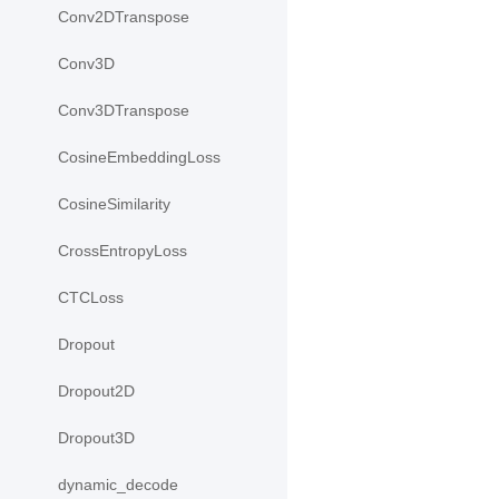
Conv2DTranspose
Conv3D
Conv3DTranspose
CosineEmbeddingLoss
CosineSimilarity
CrossEntropyLoss
CTCLoss
Dropout
Dropout2D
Dropout3D
dynamic_decode