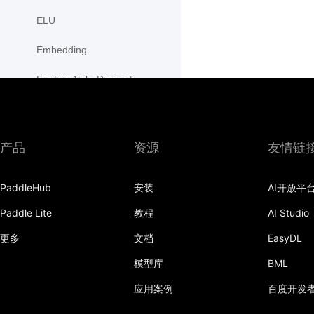
ELU
Embedding
FeatureAlphaDropout
Flatten
Fold
产品
资源
友情链
FractionalMaxPool2D
PaddleHub
安装
AI开放平
FractionalMaxPool3D
Paddle Lite
教程
AI Studio
functional
更多
文档
EasyDL
GaussianNLLLoss
模型库
BML
GELU
应用案例
百度开发
GLU