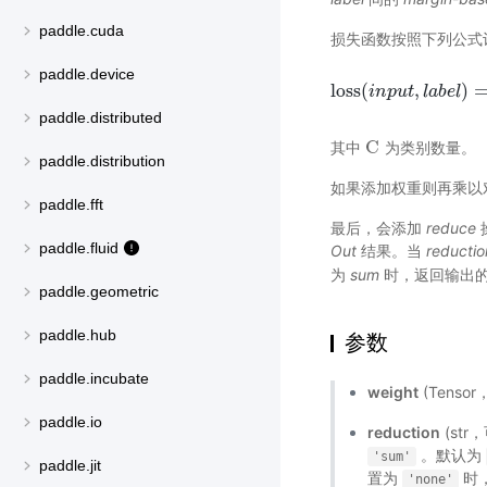
paddle.cuda
损失函数按照下列公式
paddle.device
loss
(
,
)
i
n
p
u
loss
t
l
a
(
b
i
n
e
p
l
u
t
,
l
paddle.distributed
C
其中
为类别数量。
C
paddle.distribution
如果添加权重则再乘以
paddle.fft
最后，会添加
reduce
paddle.fluid
Out
结果。当
reductio
为
sum
时，返回输出
paddle.geometric
paddle.hub
参数
paddle.incubate
weight
(Tenso
paddle.io
reduction
(st
。默认为
'sum'
paddle.jit
置为
时，
'none'