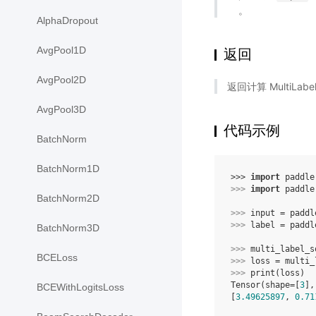
。
AlphaDropout
AvgPool1D
返回
AvgPool2D
返回计算 MultiLabe
AvgPool3D
代码示例
BatchNorm
BatchNorm1D
>>> 
import
paddle
>>> 
import
paddle
BatchNorm2D
>>> 
input
=
paddl
>>> 
label
=
paddl
BatchNorm3D
>>> 
multi_label_s
BCELoss
>>> 
loss
=
multi_
>>> 
print
(
loss
)
Tensor(shape=[
3
],
BCEWithLogitsLoss
[
3.49625897
, 
0.71