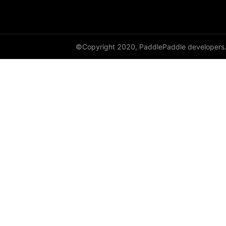
GroupNorm
GRU
©Copyright 2020, PaddlePaddle developers
GRUCell
Hardshrink
Hardsigmoid
Hardswish
Hardtanh
HingeEmbeddingLoss
HSigmoidLoss
Identity