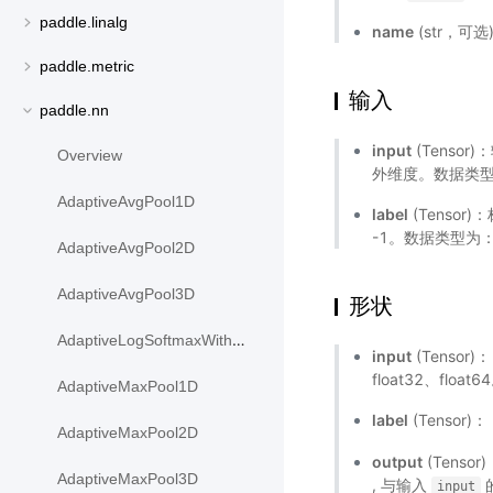
paddle.linalg
name
(str，可
paddle.metric
输入
paddle.nn
input
(Tensor)
Overview
外维度。数据类型为：
AdaptiveAvgPool1D
label
(Tensor
-1。数据类型为：fl
AdaptiveAvgPool2D
AdaptiveAvgPool3D
形状
AdaptiveLogSoftmaxWithLoss
input
(Tensor)
float32、float6
AdaptiveMaxPool1D
label
(Tensor)：
AdaptiveMaxPool2D
output
(Tenso
AdaptiveMaxPool3D
, 与输入
input