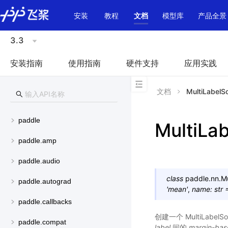
\u200E
安装
教程
文档
模型库
产品全景
3.3
安装指南
使用指南
硬件支持
应用实践
文档
MultiLabelS
paddle
MultiLa
paddle.amp
paddle.audio
class
paddle.nn.
M
paddle.autograd
'mean'
,
name
:
str
paddle.callbacks
创建一个 MultiLabelSo
paddle.compat
label
间的
margin-bas