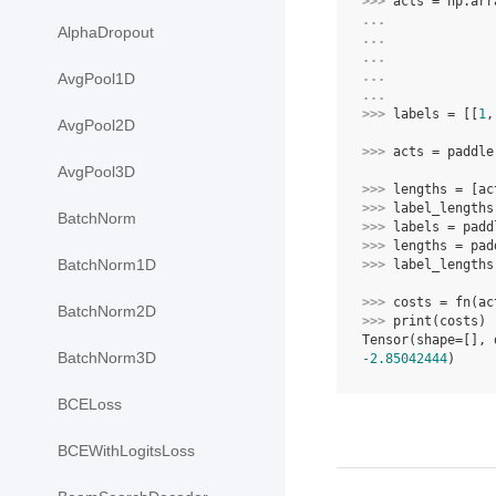
>>> 
acts
=
np
.
arr
... 
AlphaDropout
... 
... 
... 
AvgPool1D
... 
>>> 
labels
=
[[
1
,
AvgPool2D
>>> 
acts
=
paddle
AvgPool3D
>>> 
lengths
=
[
ac
>>> 
label_lengths
BatchNorm
>>> 
labels
=
padd
>>> 
lengths
=
pad
BatchNorm1D
>>> 
label_lengths
>>> 
costs
=
fn
(
ac
BatchNorm2D
>>> 
print
(
costs
)
Tensor(shape=[], 
BatchNorm3D
-2.85042444
)
BCELoss
BCEWithLogitsLoss