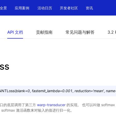
全景
应用案例
活动日历
开发者社区
资讯
API 文档
贡献指南
常见问题与解答
3.2 
ss
NNTLoss
(
blank
=
0
,
fastemit_lambda
=
0.001
,
reduction
=
'mean'
,
name
。该接口的底层调用了第三方
warp-transducer
的实现。 也可以叫做 softmax w
插入了 softmax 激活函数来对输入的值进行归一化。