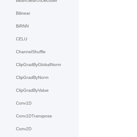
BeamSearchDecoder
Bilinear
BiRNN
CELU
ChannelShuffle
ClipGradByGlobalNorm
ClipGradByNorm
ClipGradByValue
Conv1D
Conv1DTranspose
Conv2D