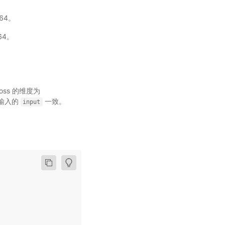
t64。
t64。
oss 的维度为
与输入的
一致。
input