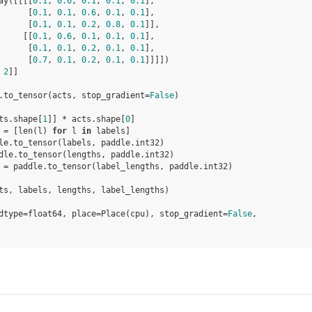
ay
([[[[
0.1
,
0.6
,
0.1
,
0.1
,
0.1
],
[
0.1
,
0.1
,
0.6
,
0.1
,
0.1
],
[
0.1
,
0.1
,
0.2
,
0.8
,
0.1
]],
[[
0.1
,
0.6
,
0.1
,
0.1
,
0.1
],
[
0.1
,
0.1
,
0.2
,
0.1
,
0.1
],
[
0.7
,
0.1
,
0.2
,
0.1
,
0.1
]]]])
2
]]
.
to_tensor
(
acts
,
stop_gradient
=
False
)
ts
.
shape
[
1
]]
*
acts
.
shape
[
0
]
=
[
len
(
l
)
for
l
in
labels
]
le
.
to_tensor
(
labels
,
paddle
.
int32
)
dle
.
to_tensor
(
lengths
,
paddle
.
int32
)
=
paddle
.
to_tensor
(
label_lengths
,
paddle
.
int32
)
ts
,
labels
,
lengths
,
label_lengths
)
dtype=float64, place=Place(cpu), stop_gradient=
False
,