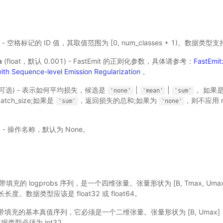
) - 空格标记的 ID 值，其取值范围为 [0, num_classes + 1)。数据类型
a
(float，默认 0.001) - FastEmit 的正则化参数，具体请参考：
FastEmit
ith Sequence-level Emission Regularization
。
r，可选) - 表示如何平均损失，候选是
|
|
。如果
'none'
'mean'
'sum'
tch_size;如果是
，返回损失的总和;如果为
，则不应用 r
'sum'
'none'
) - 操作名称，默认为 None。
) - 带填充的 logprobs 序列，是一个四维张量。张量形状为 [B, Tmax, Uma
最长长度。数据类型应该是 float32 或 float64。
) - 带填充的基本真值序列，它必须是一个二维张量。张量形状为 [B, Umax]
类型必须为 int32。