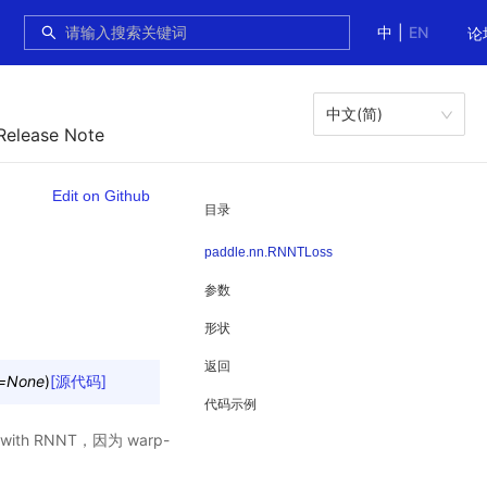
中
|
EN
论
中文(简)
Release Note
Edit on Github
目录
paddle.nn.RNNTLoss
参数
形状
返回
=
None
)
[源代码]
代码示例
ith RNNT，因为 warp-