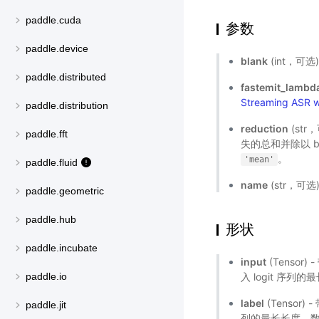
paddle.cuda
参数
paddle.device
blank
(int，可选
paddle.distributed
fastemit_lambd
Streaming ASR w
paddle.distribution
reduction
(st
paddle.fft
失的总和并除以 ba
。
'mean'
paddle.fluid
name
(str，可选
paddle.geometric
paddle.hub
形状
paddle.incubate
input
(Tensor
入 logit 序列的
paddle.io
label
(Tensor
paddle.jit
列的最长长度。数据