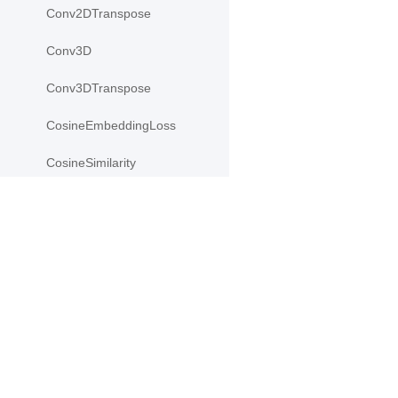
Conv2DTranspose
Conv3D
Conv3DTranspose
CosineEmbeddingLoss
CosineSimilarity
CrossEntropyLoss
CTCLoss
产品
资源
Dropout
Dropout2D
PaddleHub
安装
Paddle Lite
教程
Dropout3D
更多
文档
dynamic_decode