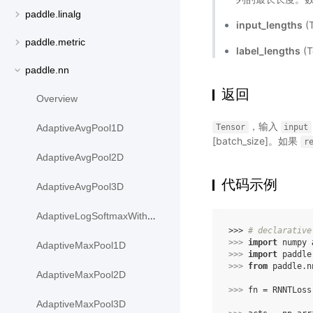
paddle.linalg
input_lengths
(
paddle.metric
label_lengths
(
paddle.nn
返回
Overview
，输入
Tensor
input
AdaptiveAvgPool1D
[batch_size]。如果
r
AdaptiveAvgPool2D
代码示例
AdaptiveAvgPool3D
AdaptiveLogSoftmaxWithLoss
>>> 
# declarative
>>> 
import
numpy
AdaptiveMaxPool1D
>>> 
import
paddle
>>> 
from
paddle.n
AdaptiveMaxPool2D
>>> 
fn
=
RNNTLoss
AdaptiveMaxPool3D