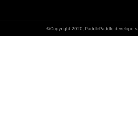
paddle.io
paddle.jit
paddle.linalg
©Copyright 2020, PaddlePaddle developers
paddle.metric
paddle.nn
paddle.onnx
paddle.optimizer
paddle.profiler
paddle.random
paddle.regularizer
paddle.signal
paddle.sparse