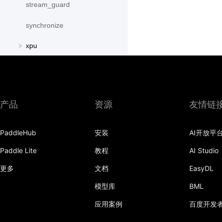
stream_guard
synchronize
xpu
XPUPlace
paddle.distributed
产品
资源
友情链
paddle.distribution
paddle.fft
PaddleHub
安装
AI开放平
paddle.fluid
Paddle Lite
教程
AI Studio
paddle.geometric
更多
文档
EasyDL
paddle.hub
模型库
BML
应用案例
百度开发
paddle.incubate