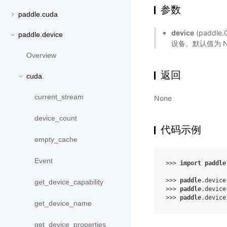
参数
paddle.cuda
device
(paddl
paddle.device
设备。默认值为 N
Overview
返回
cuda
current_stream
None
device_count
代码示例
empty_cache
Event
>>> 
import
paddle
>>> 
paddle
.
device
get_device_capability
>>> 
paddle
.
device
>>> 
paddle
.
device
get_device_name
get_device_properties